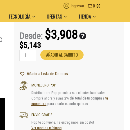
egas en el día en AMBA
Descuento por volumen y medio de pago
Ingresar
0
$
0
TECNOLOGÍA
OFERTAS
TIENDA
$
3,908
Desde:
c
$
5,143
Picador
AÑADIR AL CARRITO
Gizeh
Grinder
Plastic
Añadir a Lista de Deseos
cantidad
MONEDERO POP
Distribuidora Pop premia a sus clientes habituales.
Comprá ahora y sumá
2% del total de tu compra
a
tu
monedero
para usarlo cuando quieras.
ENVÍO GRATIS
Pop te conviene. Te entregamos sin costo!
Ver montos mínimos