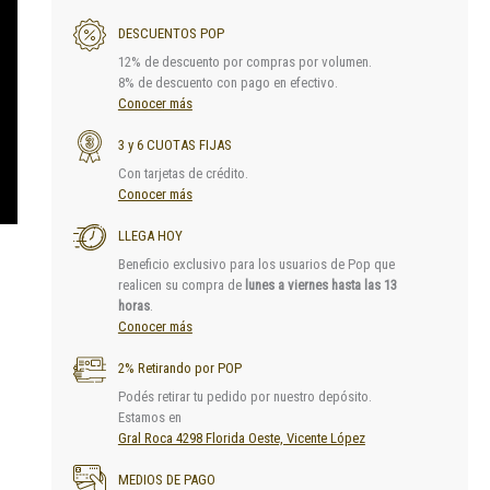
DESCUENTOS POP
12% de descuento por compras por volumen.
8% de descuento con pago en efectivo.
Conocer más
3 y 6 CUOTAS FIJAS
Con tarjetas de crédito.
Conocer más
LLEGA HOY
Beneficio exclusivo para los usuarios de Pop que
realicen su compra de
lunes a viernes hasta las 13
horas
.
Conocer más
2% Retirando por POP
Podés retirar tu pedido por nuestro depósito.
Estamos en
Gral Roca 4298 Florida Oeste, Vicente López
MEDIOS DE PAGO