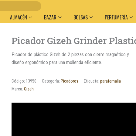
Entr
ALMACÉN
BAZAR
BOLSAS
PERFUMERÍA
Picador Gizeh Grinder Plasti
Picador de plástico Gizeh de 2 piezas con cierre magnético y
diseño ergonómico para una molienda eficiente.
Código:
13950
Categoría:
Picadores
Etiqueta:
parafernalia
Marca:
Gizeh