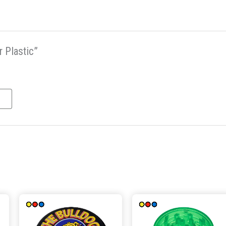
r Plastic”
Este
Este
producto
producto