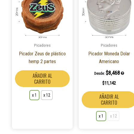
tiene
múltiples
variantes.
Las
opciones
se
Picadores
Picadores
pueden
Picador Zeus de plástico
Picador Moneda Dolar
elegir
hemp 2 partes
Americano
en
la
$
8,468
Desde:
AÑADIR AL
página
CARRITO
$
11,142
de
producto
x 1
x 12
AÑADIR AL
CARRITO
x 1
x 12