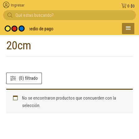
Ingresar
0
$
0
Búsqueda
de
productos
MENÚ
or volumen y medio de pago
PRINC
20cm
(0) filtrado
No se encontraron productos que concuerden con la
selección.