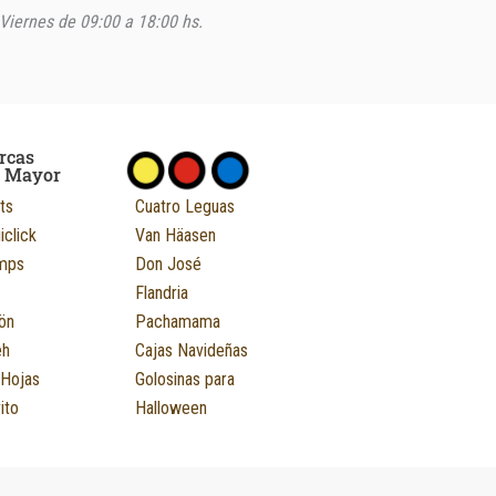
Viernes de 09:00 a 18:00 hs.
rcas
r Mayor
ts
Cuatro Leguas
iclick
Van Häasen
mps
Don José
Flandria
ön
Pachamama
eh
Cajas Navideñas
 Hojas
Golosinas para
ito
Halloween