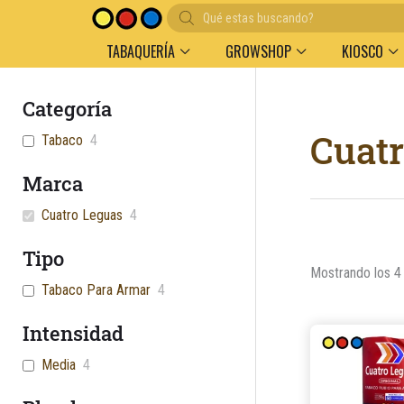
Búsqueda
de
productos
TABAQUERÍA
GROWSHOP
KIOSCO
Categoría
Cuat
Tabaco
4
Marca
Cuatro Leguas
4
Tipo
Mostrando los 4
Tabaco Para Armar
4
Intensidad
Media
4