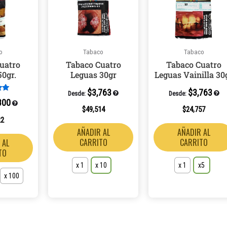
múltiples
múltiples
variantes.
variantes.
Las
Las
opciones
opciones
o
Tabaco
Tabaco
se
se
uatro
Tabaco Cuatro
Tabaco Cuatro
pueden
pueden
50gr.
Leguas 30gr
Leguas Vainilla 30
elegir
elegir
$
3,763
$
3,763
en
en
Desde:
Desde:
o en
800
la
la
$
49,514
$
24,757
página
página
22
AÑADIR AL
AÑADIR AL
de
de
CARRITO
CARRITO
 AL
producto
producto
TO
x 1
x 10
x 1
x5
x 100