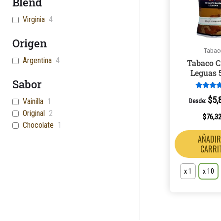
Blend
Virginia
4
Origen
Tabac
Argentina
4
Tabaco C
Leguas 
Sabor
Valorad
$
5,
Vainilla
1
Desde:
5.00
de 5
Original
2
$
76,3
Chocolate
1
AÑADIR
CARRI
x 1
x 10