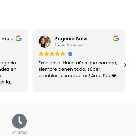
entrerriano por el mundo
Eugenia Salvi
hace 8 meses
negocio
Excelente! Hace años que compro,
ndez en
siempre tienen todo, súper
y
amables, cumplidores! Amo Pop❤️
ar la
spuesta
Horarios