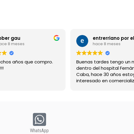
ober gau
ace 8 meses
hace 8 meses
chos años que compro.
Buenas tardes tengo un 
!!
dentro del hospital Ferná
Caba, hace 30 años esto
interesado en comercializ
bebida suerox espero re
gracias
WhatsApp