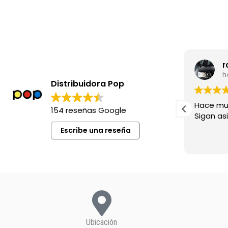
leila madia
r
hace 8 meses
h
Distribuidora Pop
Excelente siempre !
Hace mu
154 reseñas Google
Sigan asi!
Escribe una reseña
Ubicación