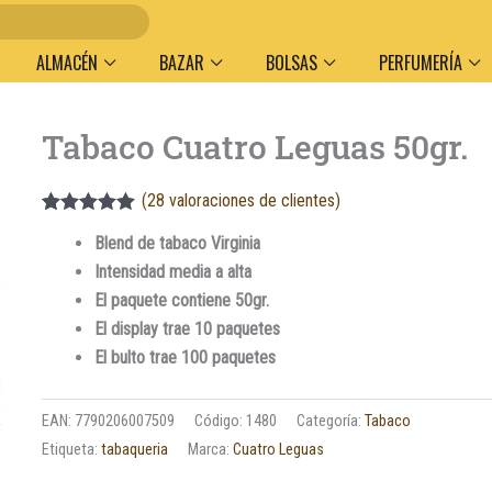
Entregas
ALMACÉN
BAZAR
BOLSAS
PERFUMERÍA
Tabaco Cuatro Leguas 50gr.
(
28
valoraciones de clientes)
Valorado
28
Blend de tabaco Virginia
5.00
sobre
5 basado en
Intensidad media a alta
puntuaciones
de clientes
El paquete contiene 50gr.
El display trae 10 paquetes
El bulto trae 100 paquetes
EAN:
7790206007509
Código:
1480
Categoría:
Tabaco
Etiqueta:
tabaqueria
Marca:
Cuatro Leguas