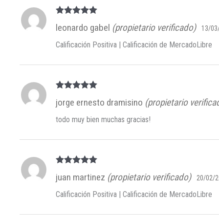
Valorado en
leonardo gabel
(propietario verificado)
13/03
5
de 5
Calificación Positiva | Calificación de MercadoLibre
Valorado en
jorge ernesto dramisino
(propietario verifica
5
de 5
todo muy bien muchas gracias!
Valorado en
juan martinez
(propietario verificado)
20/02/
5
de 5
Calificación Positiva | Calificación de MercadoLibre