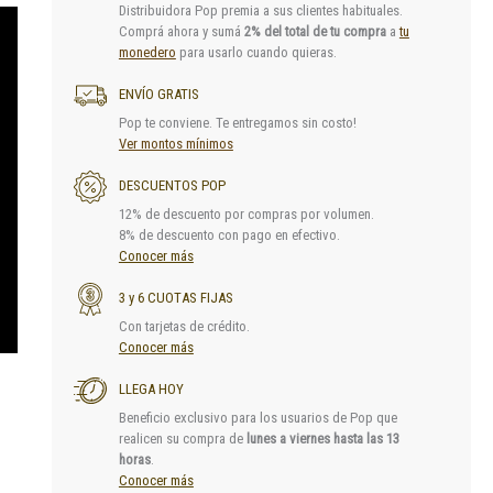
Distribuidora Pop premia a sus clientes habituales.
Comprá ahora y sumá
2% del total de tu compra
a
tu
monedero
para usarlo cuando quieras.
ENVÍO GRATIS
Pop te conviene. Te entregamos sin costo!
Ver montos mínimos
DESCUENTOS POP
12% de descuento por compras por volumen.
8% de descuento con pago en efectivo.
Conocer más
3 y 6 CUOTAS FIJAS
Con tarjetas de crédito.
Conocer más
LLEGA HOY
Beneficio exclusivo para los usuarios de Pop que
realicen su compra de
lunes a viernes hasta las 13
horas
.
Conocer más