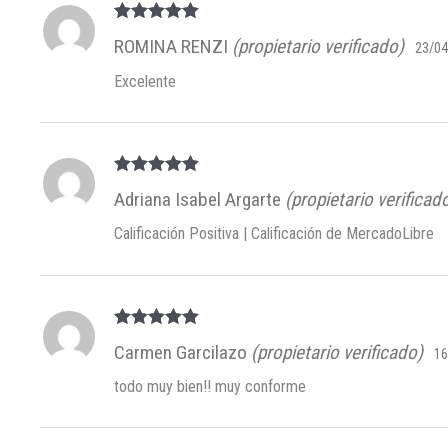
Valorado en
ROMINA RENZI
(propietario verificado)
23/04
5
de 5
Excelente
Valorado en
Adriana Isabel Argarte
(propietario verificad
5
de 5
Calificación Positiva | Calificación de MercadoLibre
Valorado en
Carmen Garcilazo
(propietario verificado)
16
5
de 5
todo muy bien!! muy conforme