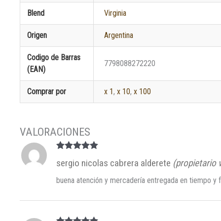
Blend
Virginia
Origen
Argentina
Codigo de Barras
7798088272220
(EAN)
Comprar por
x 1
,
x 10
,
x 100
Valorado en
sergio nicolas cabrera alderete
(propietario 
5
de 5
buena atención y mercadería entregada en tiempo y 