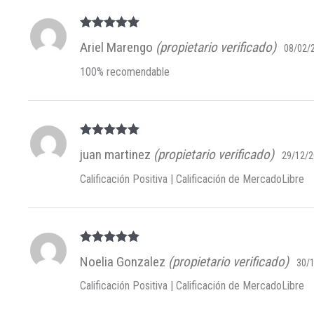
Valorado en
Ariel Marengo
(propietario verificado)
08/02/
5
de 5
100% recomendable
Valorado en
juan martinez
(propietario verificado)
29/12/
5
de 5
Calificación Positiva | Calificación de MercadoLibre
Valorado en
Noelia Gonzalez
(propietario verificado)
30/
5
de 5
Calificación Positiva | Calificación de MercadoLibre