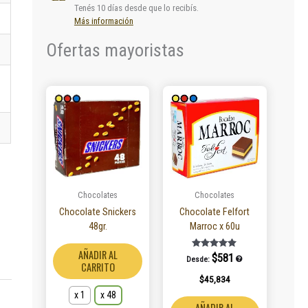
Tenés 10 días desde que lo recibís.
Más información
Ofertas mayoristas
Este
producto
tiene
múltiples
variantes.
Las
opciones
se
Chocolates
Chocolates
pueden
Chocolate Snickers
Chocolate Felfort
elegir
48gr.
Marroc x 60u
en
la
AÑADIR AL
Valorado en
$
581
Desde:
5.00
página
CARRITO
de 5
$
45,834
de
producto
x 1
x 48
AÑADIR AL