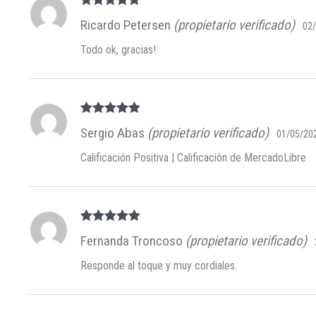
Valorado en
Ricardo Petersen
(propietario verificado)
02
5
de 5
Todo ok, gracias!
Valorado en
Sergio Abas
(propietario verificado)
01/05/20
5
de 5
Calificación Positiva | Calificación de MercadoLibre
Valorado en
Fernanda Troncoso
(propietario verificado)
5
de 5
Responde al toque y muy cordiales.