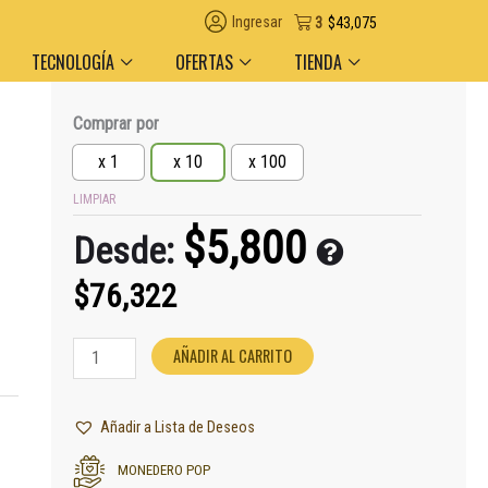
 en el día en AMBA
Descuento por volumen y medio de pago
Ingresar
3
$
43,075
TECNOLOGÍA
OFERTAS
TIENDA
Tabaco
Comprar por
Cuatro
x 1
x 10
x 100
Leguas
50gr.
LIMPIAR
cantidad
$
5,800
Desde:
$
76,322
AÑADIR AL CARRITO
Añadir a Lista de Deseos
MONEDERO POP