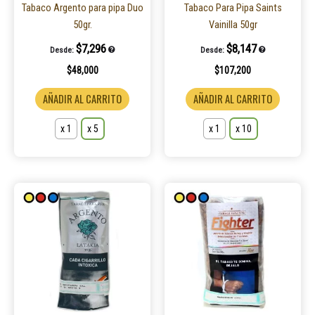
elegir
elegir
Tabaco Argento para pipa Duo
Tabaco Para Pipa Saints
en
en
50gr.
Vainilla 50gr
la
la
$
7,296
$
8,147
Desde:
Desde:
página
página
$
48,000
$
107,200
de
de
producto
product
AÑADIR AL CARRITO
AÑADIR AL CARRITO
x 1
x 5
x 1
x 10
Este
Este
producto
product
tiene
tiene
múltiples
múltiple
variantes.
variantes
Las
Las
opciones
opcione
se
se