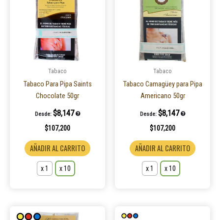
tiene
tiene
múltiples
múltiple
variantes.
variantes
Las
Las
opciones
opcione
se
se
pueden
pueden
Tabaco
Tabaco
elegir
elegir
Tabaco Para Pipa Saints
Tabaco Camagüey para Pipa
en
en
Chocolate 50gr
Americano 50gr
la
la
$
8,147
$
8,147
Desde:
Desde:
página
página
$
107,200
$
107,200
de
de
producto
product
AÑADIR AL CARRITO
AÑADIR AL CARRITO
x 1
x 10
x 1
x 10
Este
Este