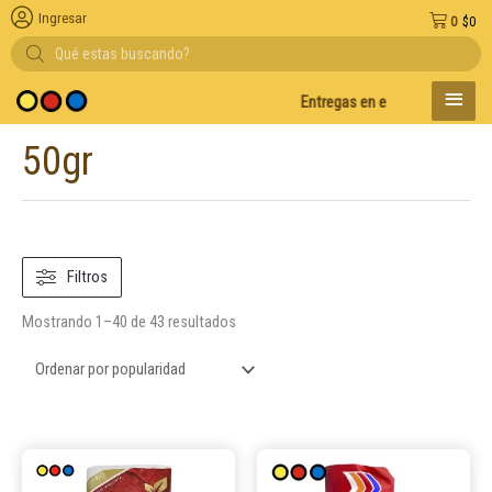
Ingresar
0
$
0
Búsqueda
de
productos
MENÚ
Entregas en el día en AMBA
Descu
PRINC
50gr
Ordenado
por
popularidad
Filtros
Mostrando 1–40 de 43 resultados
Este
Este
producto
product