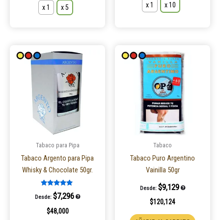
x 1
x 10
x 1
x 5
Este
Este
producto
product
tiene
tiene
múltiples
múltiple
variantes.
variantes
Las
Las
opciones
opcione
se
se
pueden
pueden
Tabaco para Pipa
Tabaco
elegir
elegir
Tabaco Argento para Pipa
Tabaco Puro Argentino
en
en
Whisky & Chocolate 50gr.
Vainilla 50gr
la
la
$
9,129
Desde:
página
página
Valorado en
$
7,296
Desde:
5.00
$
120,124
de
de
de 5
$
48,000
producto
product