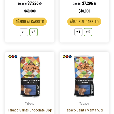
$
7,296
$
7,296
Desde:
Desde:
página
página
$
48,000
$
48,000
de
de
producto
product
AÑADIR AL CARRITO
AÑADIR AL CARRITO
x 1
x 5
x 1
x 5
Este
Este
producto
product
tiene
tiene
múltiples
múltiple
variantes.
variantes
Las
Las
opciones
opcione
se
se
pueden
pueden
Tabaco
Tabaco
elegir
elegir
Tabaco Saints Chocolate 50gr
Tabaco Saints Menta 50gr