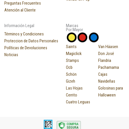
Preguntas Frecuentes
Atención al Cliente
Información Legal
Marcas
Por Mayor
Términos y Condiciones
Proteccion de Datos Personales
Saints
Van Häasen
Políticas de Devoluciones
Magiclick
Don José
Noticias
Stamps
Flandria
Ocb
Pachamama
Schön
Cajas
Gizeh
Navideñas
Las Hojas
Golosinas para
Cerrito
Halloween
Cuatro Leguas