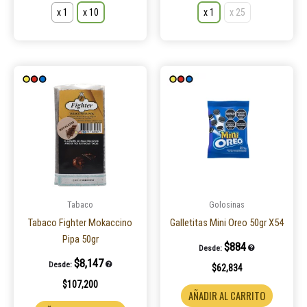
x 1
x 10
x 1
x 25
Este
producto
tiene
múltiples
variantes.
Las
opciones
se
pueden
Tabaco
Golosinas
elegir
Tabaco Fighter Mokaccino
Galletitas Mini Oreo 50gr X54
en
Pipa 50gr
$
884
Desde:
la
$
8,147
Desde:
$
62,834
página
$
107,200
de
AÑADIR AL CARRITO
producto