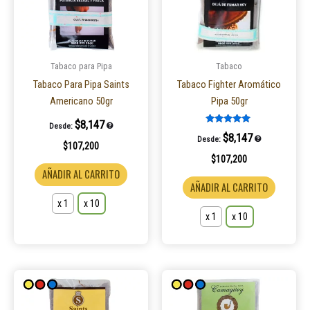
Las
Las
opciones
opcione
se
se
pueden
pueden
Tabaco para Pipa
Tabaco
elegir
elegir
Tabaco Para Pipa Saints
Tabaco Fighter Aromático
en
en
Americano 50gr
Pipa 50gr
la
la
$
8,147
Desde:
página
página
Valorado en
$
8,147
Desde:
5.00
$
107,200
de
de
de 5
$
107,200
producto
product
AÑADIR AL CARRITO
AÑADIR AL CARRITO
x 1
x 10
x 1
x 10
Este
Este
producto
product