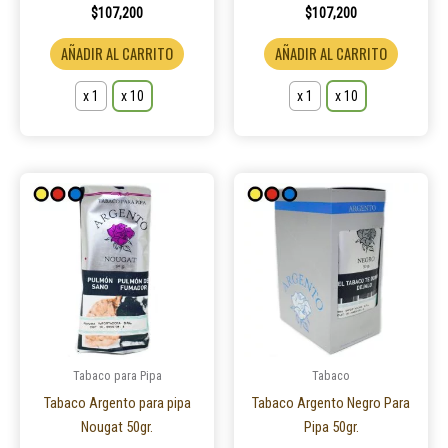
$
107,200
$
107,200
de
de
producto
product
AÑADIR AL CARRITO
AÑADIR AL CARRITO
x 1
x 10
x 1
x 10
Este
Este
producto
product
tiene
tiene
múltiples
múltiple
variantes.
variantes
Las
Las
opciones
opcione
se
se
pueden
pueden
Tabaco para Pipa
Tabaco
elegir
elegir
Tabaco Argento para pipa
Tabaco Argento Negro Para
en
en
Nougat 50gr.
Pipa 50gr.
la
la