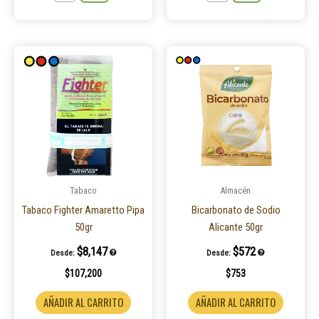
Este
Este
producto
product
tiene
tiene
múltiples
múltiple
variantes.
variantes
Las
Las
opciones
opcione
se
se
pueden
pueden
Tabaco
Almacén
elegir
elegir
Tabaco Fighter Amaretto Pipa
Bicarbonato de Sodio
en
en
50gr
Alicante 50gr
la
la
$
8,147
$
572
Desde:
Desde:
página
página
$
107,200
$
753
de
de
producto
product
AÑADIR AL CARRITO
AÑADIR AL CARRITO