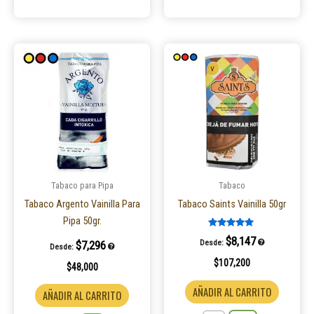
Este
Este
producto
product
tiene
tiene
múltiples
múltiple
variantes.
variantes
Las
Las
opciones
opcione
se
se
pueden
pueden
Tabaco para Pipa
Tabaco
elegir
elegir
Tabaco Argento Vainilla Para
Tabaco Saints Vainilla 50gr
en
en
Pipa 50gr.
la
la
Valorado en
$
8,147
Desde:
5.00
$
7,296
Desde:
página
página
de 5
$
107,200
$
48,000
de
de
producto
product
AÑADIR AL CARRITO
AÑADIR AL CARRITO