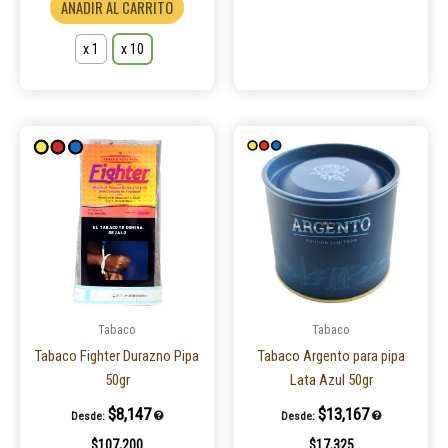
AÑADIR AL CARRITO
x 1
x 10
Este
producto
tiene
múltiples
variantes.
Las
opciones
se
pueden
Tabaco
Tabaco
elegir
Tabaco Fighter Durazno Pipa
Tabaco Argento para pipa
en
50gr
Lata Azul 50gr
la
$
8,147
$
13,167
Desde:
Desde:
página
$
107,200
$
17,325