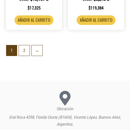
$
17,325
$
119,384
AÑADIR AL CARRITO
AÑADIR AL CARRITO
1
2
→
Ubicación
Gral Roca 4298, Florida Oeste (B1604), Vicente López, Buenos Aires,
Argentina.