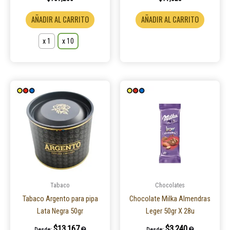
de
producto
AÑADIR AL CARRITO
AÑADIR AL CARRITO
x 1
x 10
Tabaco
Chocolates
Tabaco Argento para pipa
Chocolate Milka Almendras
Lata Negra 50gr
Leger 50gr X 28u
$
13,167
$
3,240
Desde:
Desde: