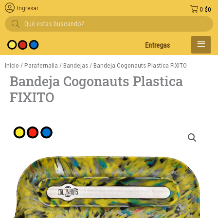
Ingresar
0
$
0
Búsqueda
de
productos
MENÚ
Entregas en el día en AMBA
PRINC
Inicio
/
Parafernalia
/
Bandejas
/ Bandeja Cogonauts Plastica FIXITO
Bandeja Cogonauts Plastica
FIXITO