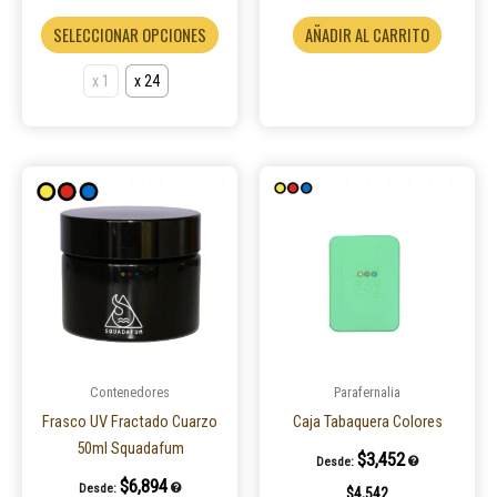
producto
SELECCIONAR OPCIONES
AÑADIR AL CARRITO
x 1
x 24
Contenedores
Parafernalia
Frasco UV Fractado Cuarzo
Caja Tabaquera Colores
50ml Squadafum
$
3,452
Desde:
$
6,894
Desde:
$
4,542