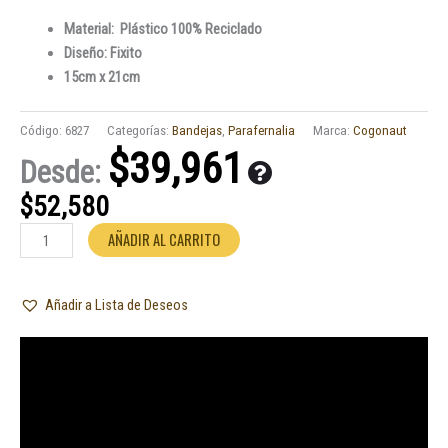
Material: Plástico 100% Reciclado
Diseño: Fixito
15cm x 21cm
Código:
6827
Categorías:
Bandejas
,
Parafernalia
Marca:
Cogonaut
$
39,961
Desde:
$
52,580
Bandeja
AÑADIR AL CARRITO
Cogonauts
Plastica
Añadir a Lista de Deseos
FIXITO
cantidad