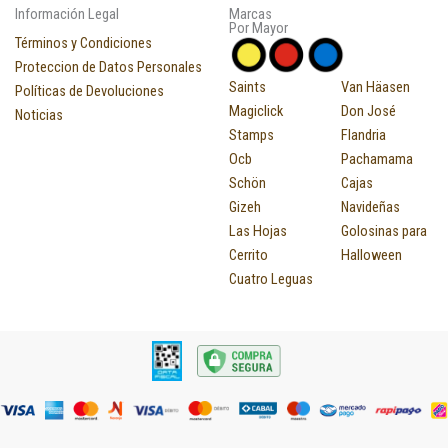
Información Legal
Marcas
Por Mayor
Términos y Condiciones
Proteccion de Datos Personales
Saints
Van Häasen
Políticas de Devoluciones
Magiclick
Don José
Noticias
Stamps
Flandria
Ocb
Pachamama
Schön
Cajas
Gizeh
Navideñas
Las Hojas
Golosinas para
Cerrito
Halloween
Cuatro Leguas