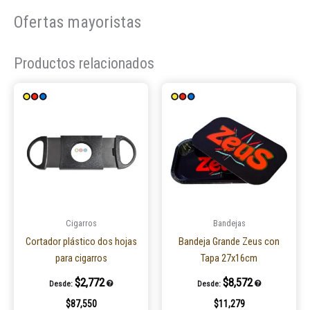
Ofertas mayoristas
Productos relacionados
Este
producto
tiene
múltiples
variantes.
Las
opciones
se
pueden
Cigarros
Bandejas
elegir
Cortador plástico dos hojas
Bandeja Grande Zeus con
en
para cigarros
Tapa 27x16cm
la
$
2,772
$
8,572
Desde:
Desde:
página
$
87,550
$
11,279
de