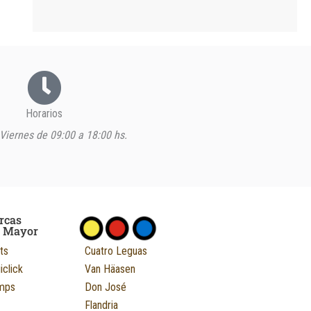
Horarios
Viernes de 09:00 a 18:00 hs.
rcas
r Mayor
ts
Cuatro Leguas
iclick
Van Häasen
mps
Don José
Flandria