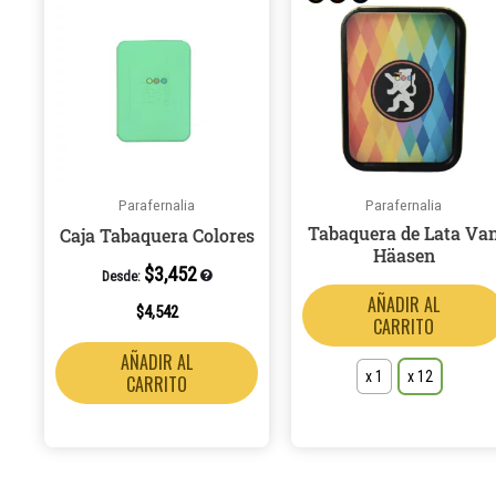
Parafernalia
Parafernalia
Tabaquera de Lata Va
Caja Tabaquera Colores
Häasen
$
3,452
Desde:
AÑADIR AL
$
4,542
CARRITO
AÑADIR AL
x 1
x 12
CARRITO