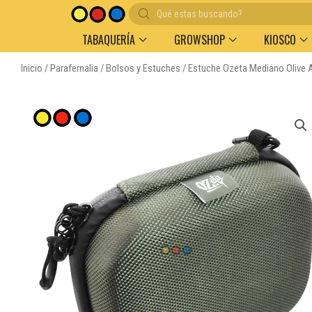
Búsqueda
de
productos
TABAQUERÍA
GROWSHOP
KIOSCO
Inicio
/
Parafernalia
/
Bolsos y Estuches
/ Estuche Ozeta Mediano Olive A