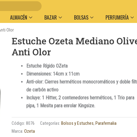
Ent
ALMACÉN
BAZAR
BOLSAS
PERFUMERÍA
nti Olor
Estuche Ozeta Mediano Oliv
Anti Olor
Estuche Rígido OZeta
Dimensiones: 14cm x 11cm
Anti-olor: Cierres herméticos monocromáticos y doble filt
de carbón activo
Incluye: 1 Hitter, 2 contenedores herméticos, 1 Trio para
pipa, 1 Mesita para enrolar Kingsize.
Código:
8076
Categorías:
Bolsos y Estuches
,
Parafernalia
Marca:
Ozeta