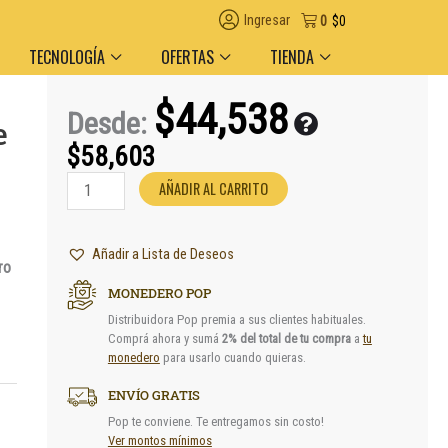
regas en el día en AMBA
Descuento por volumen y medio de pago
Ingresar
0
$
0
TECNOLOGÍA
OFERTAS
TIENDA
$
44,538
Desde:
e
$
58,603
Estuche
AÑADIR AL CARRITO
Ozeta
Mediano
Olive
Añadir a Lista de Deseos
Anti
ro
Olor
MONEDERO POP
cantidad
Distribuidora Pop premia a sus clientes habituales.
Comprá ahora y sumá
2% del total de tu compra
a
tu
monedero
para usarlo cuando quieras.
ENVÍO GRATIS
Pop te conviene. Te entregamos sin costo!
Ver montos mínimos