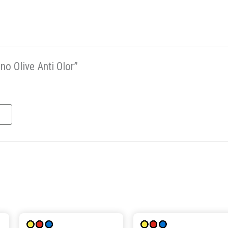
no Olive Anti Olor”
Este
Este