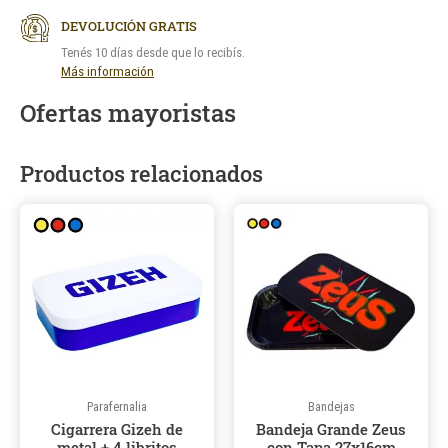
DEVOLUCIÓN GRATIS
Tenés 10 días desde que lo recibís.
Más información
Ofertas mayoristas
Productos relacionados
Este
producto
tiene
múltiples
variantes.
Las
opciones
se
pueden
Parafernalia
Bandejas
Cigarrera Gizeh de
Bandeja Grande Zeus
elegir
metal + 4 libritos
con Tapa 27x16cm