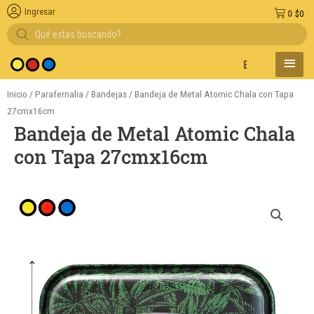
Ingresar
0
$
0
Búsqueda
de
productos
MENÚ
Entregas en el día e
PRINC
Inicio
/
Parafernalia
/
Bandejas
/ Bandeja de Metal Atomic Chala con Tapa
27cmx16cm
Bandeja de Metal Atomic Chala
con Tapa 27cmx16cm