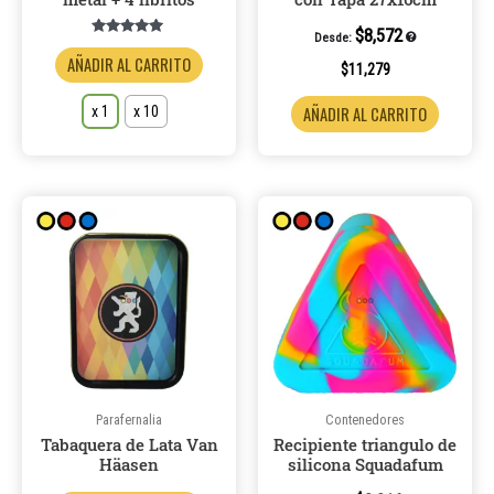
en
la
$
8,572
Desde:
Valorado en
página
5.00
AÑADIR AL CARRITO
$
11,279
de 5
de
x 1
x 10
AÑADIR AL CARRITO
producto
Este
producto
tiene
múltiples
variantes.
Las
opciones
se
pueden
Parafernalia
Contenedores
Tabaquera de Lata Van
Recipiente triangulo de
elegir
Häasen
silicona Squadafum
en