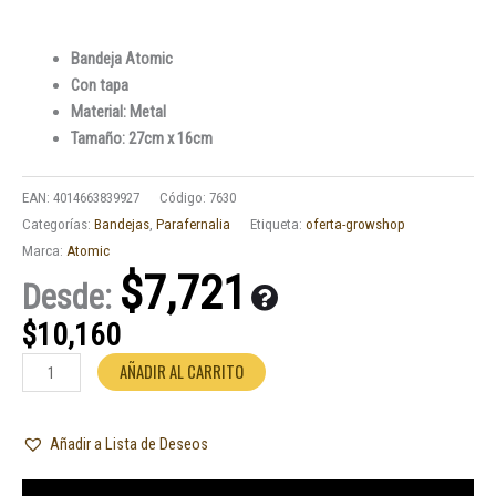
Bandeja Atomic
Con tapa
Material: Metal
Tamaño: 27cm x 16cm
EAN:
4014663839927
Código:
7630
Categorías:
Bandejas
,
Parafernalia
Etiqueta:
oferta-growshop
Marca:
Atomic
$
7,721
Desde:
$
10,160
Bandeja
AÑADIR AL CARRITO
de
Metal
Añadir a Lista de Deseos
Atomic
Chala