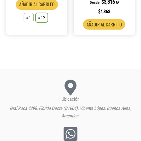
la
$
3,316
Desde:
AÑADIR AL CARRITO
página
$
4,363
de
x 1
x 12
AÑADIR AL CARRITO
producto
Ubicación
Gral Roca 4298, Florida Oeste (B1604), Vicente López, Buenos Aires,
Argentina.