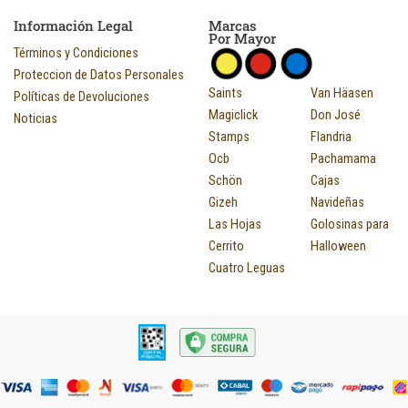
Información Legal
Marcas
Por Mayor
Términos y Condiciones
Proteccion de Datos Personales
Saints
Van Häasen
Políticas de Devoluciones
Magiclick
Don José
Noticias
Stamps
Flandria
Ocb
Pachamama
Schön
Cajas
Gizeh
Navideñas
Las Hojas
Golosinas para
Cerrito
Halloween
Cuatro Leguas