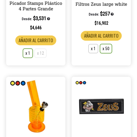
Picador Stamps Plástico
elegir
elegir
Filtros Zeus large white
4 Partes Grande
en
en
$
257
Desde:
la
la
$
3,531
Desde:
$
16,902
página
página
$
4,646
de
de
AÑADIR AL CARRITO
AÑADIR AL CARRITO
producto
product
x 1
x 50
x 1
x 12
Este
Este
producto
product
tiene
tiene
múltiples
múltiple
variantes.
variantes
Las
Las
opciones
opcione
se
se