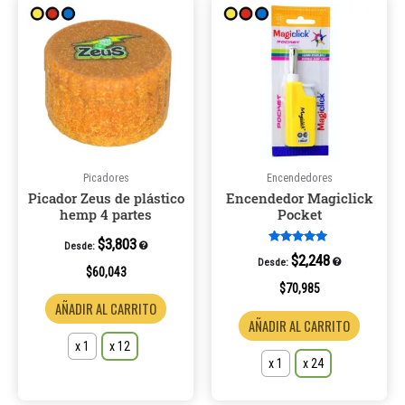
Este
Este
producto
product
tiene
tiene
múltiples
múltiple
variantes.
variantes
Las
Las
opciones
opcione
se
se
pueden
pueden
Picadores
Encendedores
Picador Zeus de plástico
Encendedor Magiclick
elegir
elegir
hemp 4 partes
Pocket
en
en
la
la
$
3,803
Desde:
Valorado en
$
2,248
Desde:
página
página
5.00
$
60,043
de 5
de
de
$
70,985
AÑADIR AL CARRITO
producto
product
AÑADIR AL CARRITO
x 1
x 12
x 1
x 24