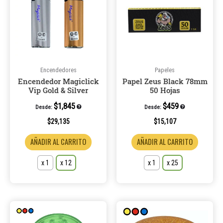
múltiples
múltiple
variantes.
variantes
Las
Las
opciones
opcione
se
se
pueden
pueden
Encendedores
Papeles
Encendedor Magiclick
Papel Zeus Black 78mm
elegir
elegir
Vip Gold & Silver
50 Hojas
en
en
la
la
$
1,845
$
459
Desde:
Desde:
página
página
$
29,135
$
15,107
de
de
AÑADIR AL CARRITO
AÑADIR AL CARRITO
producto
product
x 1
x 12
x 1
x 25
Este
Este
producto
product