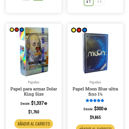
x 1
x 6
Este
Este
producto
product
tiene
tiene
múltiples
múltiple
variantes.
variantes
Las
Las
opciones
opcione
se
se
pueden
pueden
Papeles
Papeles
Papel para armar Dolar
Papel Moon Blue ultra
elegir
elegir
King Size
fino 1¼
en
en
la
la
$
1,337
Desde:
Valorado en
$
300
Desde:
página
página
5.00
$
1,760
de 5
de
de
$
9,865
AÑADIR AL CARRITO
producto
product