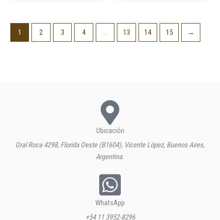
1
2
3
4
…
13
14
15
→
Ubicación
Gral Roca 4298, Florida Oeste (B1604), Vicente López, Buenos Aires,
Argentina.
WhatsApp
+54 11 3952-8296