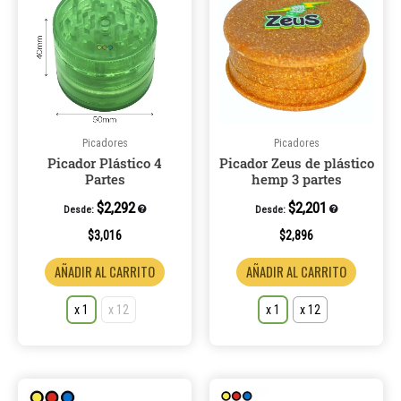
tiene
tiene
múltiples
múltiple
variantes.
variantes
Las
Las
opciones
opcione
se
se
pueden
pueden
Picadores
Picadores
Picador Plástico 4
Picador Zeus de plástico
elegir
elegir
Partes
hemp 3 partes
en
en
la
la
$
2,292
$
2,201
Desde:
Desde:
página
página
$
3,016
$
2,896
de
de
AÑADIR AL CARRITO
AÑADIR AL CARRITO
producto
product
x 1
x 12
x 1
x 12
Este
Este