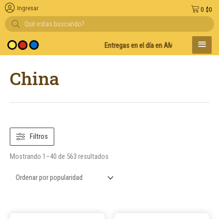
Ingresar
0
$
0
Búsqueda
de
productos
MENÚ
Entregas en el día en AMBA
Descuento por v
PRINC
Ordenado
China
por
popularidad
Filtros
Mostrando 1–40 de 563 resultados
Este
Este