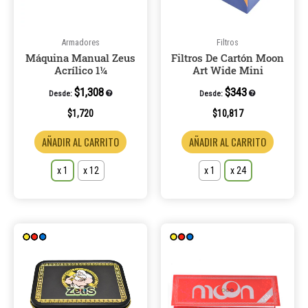
opciones
opcione
se
se
pueden
pueden
Armadores
Filtros
Máquina Manual Zeus
Filtros De Cartón Moon
elegir
elegir
Acrílico 1¼
Art Wide Mini
en
en
la
la
$
1,308
$
343
Desde:
Desde:
página
página
$
1,720
$
10,817
de
de
AÑADIR AL CARRITO
AÑADIR AL CARRITO
producto
product
x 1
x 12
x 1
x 24
Este
Este
producto
product
tiene
tiene
múltiples
múltiple
variantes.
variantes