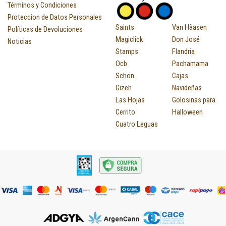
Términos y Condiciones
Proteccion de Datos Personales
Saints
Van Häasen
Políticas de Devoluciones
Magiclick
Don José
Noticias
Stamps
Flandria
Ocb
Pachamama
Schön
Cajas
Gizeh
Navideñas
Las Hojas
Golosinas para
Cerrito
Halloween
Cuatro Leguas