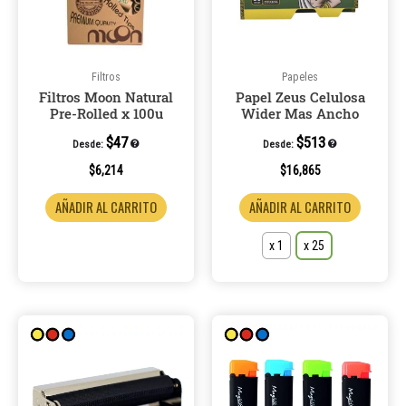
Las
opcione
se
pueden
Filtros
Papeles
Filtros Moon Natural
Papel Zeus Celulosa
elegir
Pre-Rolled x 100u
Wider Mas Ancho
en
la
$
47
$
513
Desde:
Desde:
página
$
6,214
$
16,865
de
AÑADIR AL CARRITO
AÑADIR AL CARRITO
product
x 1
x 25
Este
Este
producto
product
tiene
tiene
múltiples
múltiple