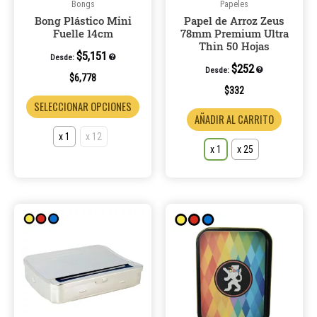
pueden
pueden
Bongs
Papeles
Bong Plástico Mini
Papel de Arroz Zeus
elegir
elegir
Fuelle 14cm
78mm Premium Ultra
en
en
Thin 50 Hojas
la
la
$
5,151
Desde:
$
252
Desde:
página
página
$
6,778
de
de
$
332
SELECCIONAR OPCIONES
producto
product
AÑADIR AL CARRITO
x 1
x 12
x 1
x 25
Este
Este
producto
product
tiene
tiene
múltiples
múltiple
variantes.
variantes
Las
Las
opciones
opcione