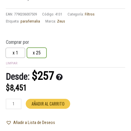
EAN:
7790206007509
Código:
4131
Categoría:
Filtros
Etiqueta:
parafernalia
Marca:
Zeus
Filtros
Comprar por
Zeus
large
x 1
x 25
no
LIMPIAR
blanqueados
cantidad
$
257
Desde:
$
8,451
AÑADIR AL CARRITO
Añadir a Lista de Deseos