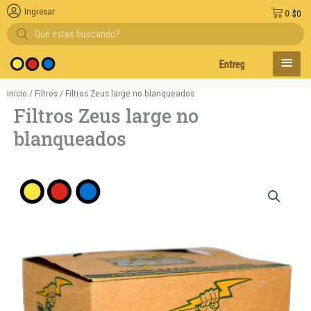
Ingresar
0
$
0
Búsqueda
de
productos
MENÚ
Entregas en el día en AMB
PRINC
Inicio
/
Filtros
/ Filtros Zeus large no blanqueados
Filtros Zeus large no
blanqueados