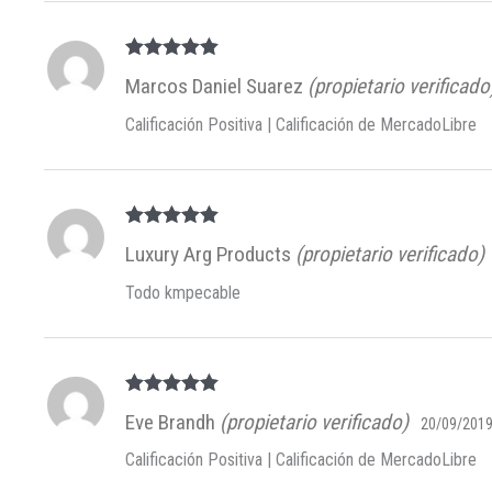
Valorado en
Marcos Daniel Suarez
(propietario verificado
5
de 5
Calificación Positiva | Calificación de MercadoLibre
Valorado en
Luxury Arg Products
(propietario verificado)
5
de 5
Todo kmpecable
Valorado en
Eve Brandh
(propietario verificado)
20/09/201
5
de 5
Calificación Positiva | Calificación de MercadoLibre