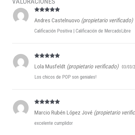
Valorado en
Andres Castelnuovo
(propietario verificado)
5
de 5
Calificación Positiva | Calificación de MercadoLibre
Valorado en
Lola Musfeldt
(propietario verificado)
03/03/
5
de 5
Los chicos de POP son geniales!
Valorado en
Marcio Rubén López Jové
(propietario verifi
5
de 5
excelente cumplidor