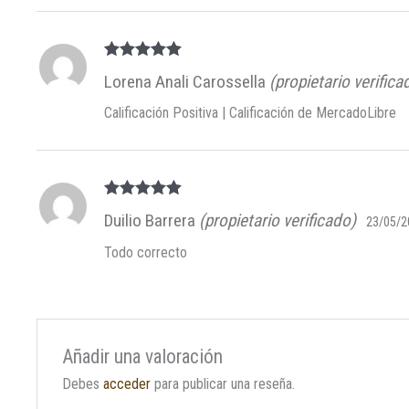
Valorado en
Lorena Anali Carossella
(propietario verifica
5
de 5
Calificación Positiva | Calificación de MercadoLibre
Valorado en
Duilio Barrera
(propietario verificado)
23/05/2
5
de 5
Todo correcto
Añadir una valoración
Debes
acceder
para publicar una reseña.