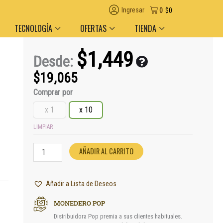
en el día en AMBA
Descuento por volumen y medio de pago
Ingresar
0
$
0
TECNOLOGÍA
OFERTAS
TIENDA
$
1,449
Desde:
$
19,065
Filtros
Comprar por
OCB
x 1
x 10
Slim
Eco
LIMPIAR
cantidad
AÑADIR AL CARRITO
Añadir a Lista de Deseos
MONEDERO POP
Distribuidora Pop premia a sus clientes habituales.