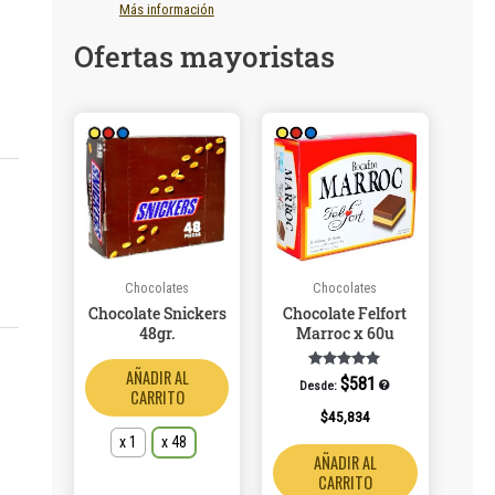
Más información
Ofertas mayoristas
Este
producto
tiene
múltiples
variantes.
Las
opciones
se
Chocolates
Chocolates
pueden
Chocolate Snickers
Chocolate Felfort
elegir
48gr.
Marroc x 60u
en
AÑADIR AL
la
Valorado en
$
581
Desde:
5.00
CARRITO
página
de 5
$
45,834
de
x 1
x 48
producto
AÑADIR AL
CARRITO