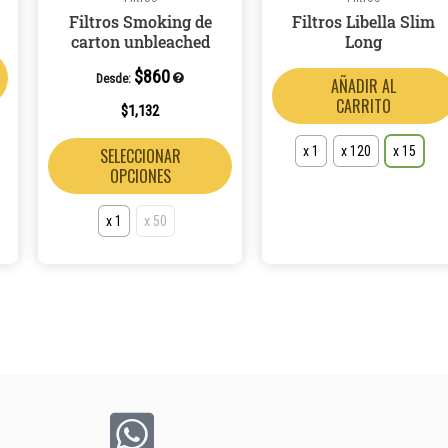
pueden
pueden
Filtros Smoking de
Filtros Libella Slim
elegir
elegir
carton unbleached
Long
en
en
$
860
la
la
Desde:
AÑADIR AL
CARRITO
página
página
$
1,132
de
de
x 1
x 120
x 15
SELECCIONAR
producto
producto
OPCIONES
x 1
x 50