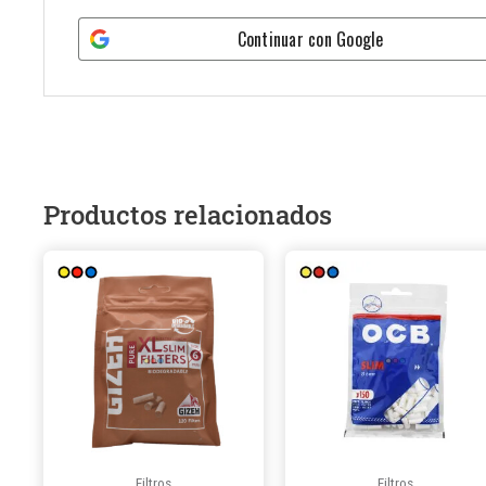
Continuar con
Google
Productos relacionados
Este
producto
tiene
múltiples
variantes.
Las
opciones
se
Filtros
Filtros