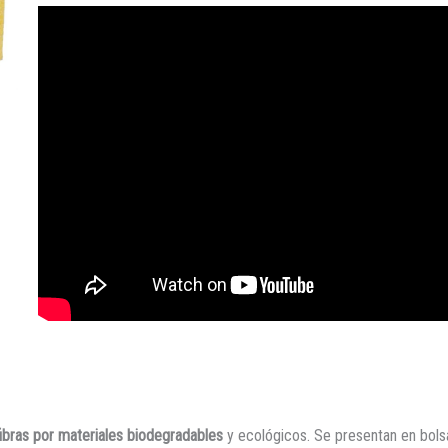
ibras por materiales biodegradables
y ecológicos. Se presentan en bols