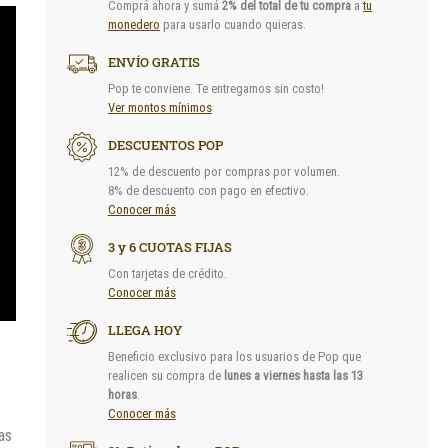
Comprá ahora y sumá
2% del total de tu compra
a
tu
monedero
para usarlo cuando quieras.
ENVÍO GRATIS
Pop te conviene. Te entregamos sin costo!
Ver montos mínimos
DESCUENTOS POP
12% de descuento por compras por volumen.
8% de descuento con pago en efectivo.
Conocer más
3 y 6 CUOTAS FIJAS
Con tarjetas de crédito.
Conocer más
LLEGA HOY
Beneficio exclusivo para los usuarios de Pop que
realicen su compra de
lunes a viernes hasta las 13
horas
.
Conocer más
as