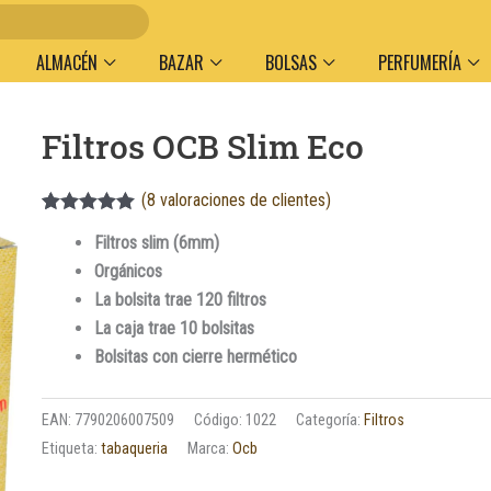
Entregas 
ALMACÉN
BAZAR
BOLSAS
PERFUMERÍA
Filtros OCB Slim Eco
(
8
valoraciones de clientes)
Valorado
8
Filtros slim (6mm)
5.00
sobre
5 basado en
Orgánicos
puntuaciones
de clientes
La bolsita trae 120 filtros
La caja trae 10 bolsitas
Bolsitas con cierre hermético
EAN:
7790206007509
Código:
1022
Categoría:
Filtros
Etiqueta:
tabaqueria
Marca:
Ocb