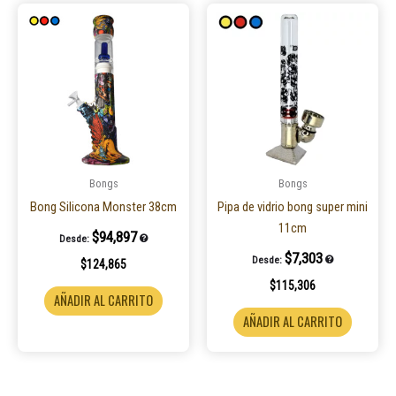
Bongs
Bongs
Bong Silicona Monster 38cm
Pipa de vidrio bong super mini
11cm
$
94,897
Desde:
$
7,303
Desde:
$
124,865
$
115,306
AÑADIR AL CARRITO
AÑADIR AL CARRITO