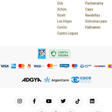
Ocb
Pachamama
Schön
Cajas
Gizeh
Navideñas
Las Hojas
Golosinas para
Cerrito
Halloween
Cuatro Leguas
I
F
P
Y
T
T
M
I
L
n
a
i
o
u
w
a
c
i
s
c
n
u
m
i
p
o
n