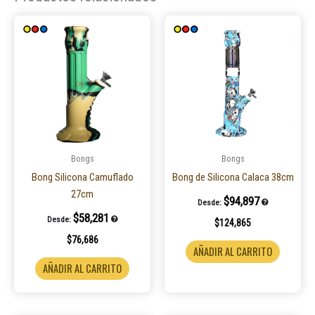
Bongs
Bongs
Bong Silicona Camuflado
Bong de Silicona Calaca 38cm
27cm
$
94,897
Desde:
$
58,281
Desde:
$
124,865
$
76,686
AÑADIR AL CARRITO
AÑADIR AL CARRITO