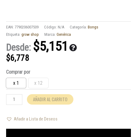
EAN:
7790206007509
Código:
N/A
Categoría:
Bongs
Etiqueta:
grow shop
Marca:
Genérica
$
5,151
Desde:
$
6,778
Bong
Comprar por
Plástico
Mini
x 1
x 12
Fuelle
14cm
AÑADIR AL CARRITO
cantidad
Añadir a Lista de Deseos