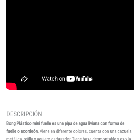
Bong
mini fuelle es una pipa de agua liviana con forma de
Plástico
fuelle o
.
Viene en diferente colores, cuenta con una cazuela
acordeón
metálica, rejilla y agujero carburador. Tiene base desmontable y eso la