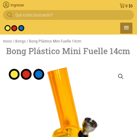
Ingresar
0
$
0
Búsqueda
de
productos
MENÚ
Entregas en el d
PRINC
Inicio
/
Bongs
/ Bong Plástico Mini Fuelle 14cm
Bong Plástico Mini Fuelle 14cm