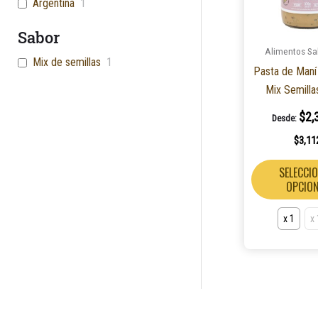
Argentina
1
Sabor
Alimentos Sa
Mix de semillas
1
Pasta de Maní
Mix Semilla
$
2,
Desde:
$
3,11
SELECCI
OPCIO
x 1
x