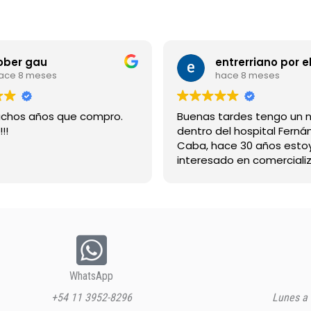
ober gau
ace 8 meses
hace 8 meses
chos años que compro.
Buenas tardes tengo un 
!!
dentro del hospital Ferná
Caba, hace 30 años esto
interesado en comercializ
bebida suerox espero re
gracias
WhatsApp
+54 11 3952-8296
Lunes a 