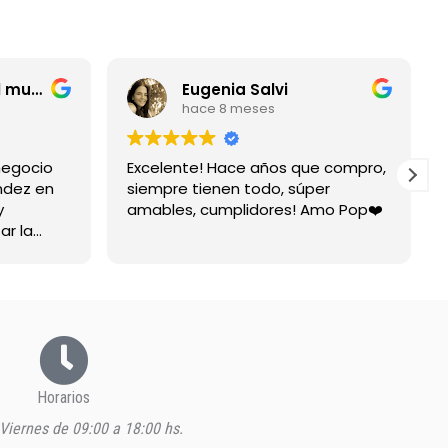
entrerriano por el mundo
Eugenia Salvi
hace 8 meses
negocio
Excelente! Hace años que compro,
ndez en
siempre tienen todo, súper
y
amables, cumplidores! Amo Pop❤️
ar la
spuesta
Horarios
Viernes de 09:00 a 18:00 hs.