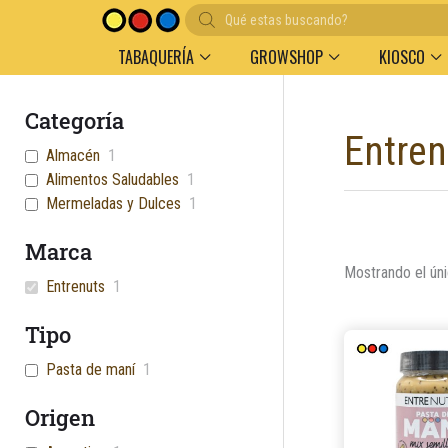
Búsqueda
Entregas en el día en AMBA
Descuento por vol
de
productos
TABAQUERÍA
GROWSHOP
KIOSCO
Categoría
Entren
Almacén
1
Alimentos Saludables
1
Mermeladas y Dulces
1
Marca
Mostrando el úni
Entrenuts
1
Tipo
Pasta de maní
1
Origen