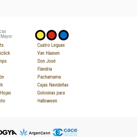
cas
 Mayor
ts
Cuatro Leguas
iclick
Van Häasen
mps
Don José
Flandria
ön
Pachamama
eh
Cajas Navideñas
 Hojas
Golosinas para
ito
Halloween