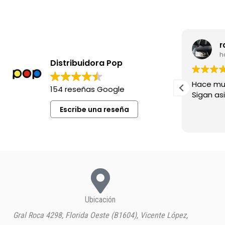
leila madia
r
hace 8 meses
h
Distribuidora Pop
Excelente siempre !
Hace mu
154 reseñas Google
Sigan asi!
Escribe una reseña
Ubicación
Gral Roca 4298, Florida Oeste (B1604), Vicente López,