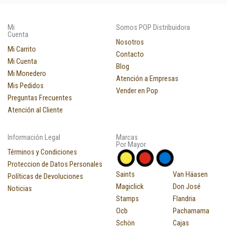
Mi
Somos POP Distribuidora
Cuenta
Nosotros
Mi Carrito
Contacto
Mi Cuenta
Blog
Mi Monedero
Atención a Empresas
Mis Pedidos
Vender en Pop
Preguntas Frecuentes
Atención al Cliente
Información Legal
Marcas
Por Mayor
Términos y Condiciones
Proteccion de Datos Personales
Saints
Van Häasen
Políticas de Devoluciones
Magiclick
Don José
Noticias
Stamps
Flandria
Ocb
Pachamama
Schön
Cajas