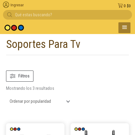
Ingresar
0
$
0
Búsqueda
de
productos
MENÚ
 medio de pago
PRINC
Soportes Para Tv
Ordenado
por
popularidad
Filtros
Mostrando los 3 resultados