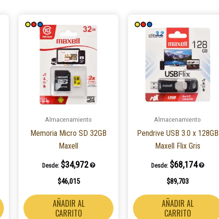
Almacenamiento
Almacenamiento
Memoria Micro SD 32GB
Pendrive USB 3.0 x 128GB
Maxell
Maxell Flix Gris
$
34,972
$
68,174
Desde:
Desde:
$
46,015
$
89,703
AÑADIR AL
AÑADIR AL
CARRITO
CARRITO