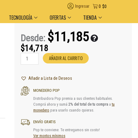
gas en el día en AMBA
Descuento por volumen y medio de pago
Ingresar
0
$
0
TECNOLOGÍA
OFERTAS
TIENDA
$
11,185
Desde:
$
14,718
Soporte
AÑADIR AL CARRITO
Para
TV
Pared
Añadir a Lista de Deseos
Basculante
Soul
MONEDERO POP
26"
Distribuidora Pop premia a sus clientes habituales.
a
Comprá ahora y sumá
2% del total de tu compra
a
tu
63"
monedero
para usarlo cuando quieras.
cantidad
ENVÍO GRATIS
Pop te conviene. Te entregamos sin costo!
Ver montos mínimos