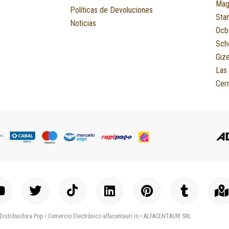
Mag
Políticas de Devoluciones
Sta
Noticias
Ocb
Sch
Giz
Las
Cerr
Y
T
I
L
P
T
o
w
c
i
i
u
a
u
i
o
n
n
m
p
Distribuidora Pop •
Comercio Electrónico alfacentauri.io
• ALFACENTAURI SRL
t
t
n
k
t
b
-