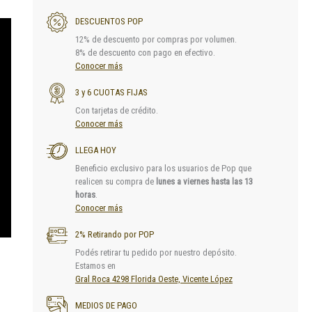
DESCUENTOS POP
12% de descuento por compras por volumen.
8% de descuento con pago en efectivo.
Conocer más
3 y 6 CUOTAS FIJAS
Con tarjetas de crédito.
Conocer más
LLEGA HOY
Beneficio exclusivo para los usuarios de Pop que
realicen su compra de
lunes a viernes hasta las 13
horas
.
Conocer más
2% Retirando por POP
Podés retirar tu pedido por nuestro depósito.
Estamos en
Gral Roca 4298 Florida Oeste, Vicente López
MEDIOS DE PAGO