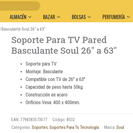
Entre
ALMACÉN
BAZAR
BOLSAS
PERFUMERÍA
 Basculante Soul 26″ a 63″
Soporte Para TV Pared
Basculante Soul 26″ a 63″
Soporte para TV
Montaje: Basculante
Compatible con TV de 26″ a 63″
Capacidad de peso hasta 50kg.
Construcción en acero
Orificios Vesa: 400 x 400mm.
EAN:
7798383573077
Código:
8032
Categorías:
Soportes
,
Soportes Para Tv
,
Tecnología
Marca:
Soul