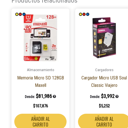
Productos relacionados
Almacenamiento
Cargadores
Memoria Micro SD 128GB
Cargador Micro USB Soul
Maxell
Classic Viajero
$
81,986
$
3,992
Desde:
Desde:
$
107,876
$
5,252
AÑADIR AL
AÑADIR AL
CARRITO
CARRITO