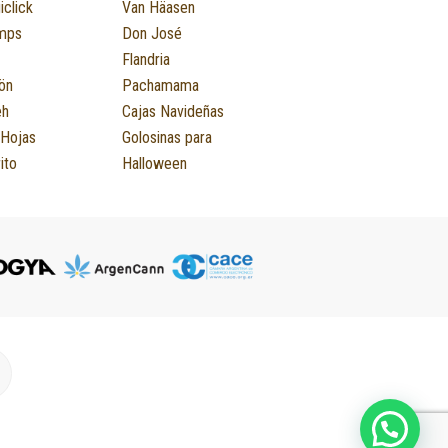
iclick
Van Häasen
mps
Don José
Flandria
ön
Pachamama
eh
Cajas Navideñas
 Hojas
Golosinas para
ito
Halloween
M