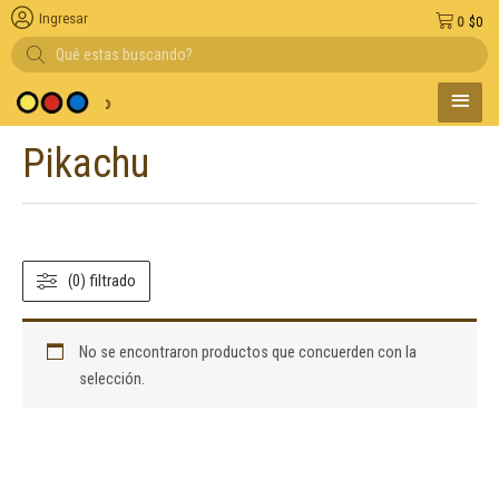
Ingresar
0
$
0
Búsqueda
de
productos
MENÚ
y medio de pago
PRINC
Pikachu
(0) filtrado
No se encontraron productos que concuerden con la
selección.