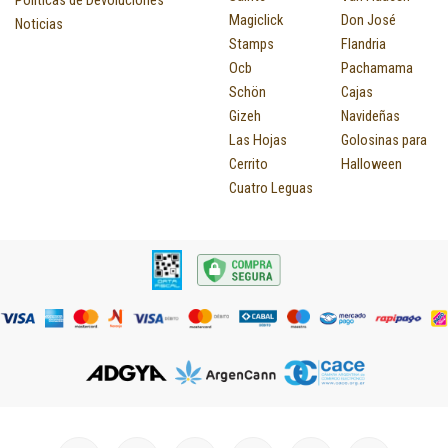
Magiclick
Don José
Noticias
Stamps
Flandria
Ocb
Pachamama
Schön
Cajas
Gizeh
Navideñas
Las Hojas
Golosinas para
Cerrito
Halloween
Cuatro Leguas
I
F
P
Y
T
T
M
I
L