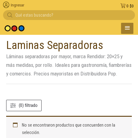
Ingresar
0
$
0
Búsqueda
de
productos
MENÚ
 medio de pago
PRINC
Laminas Separadoras
Láminas separadoras por mayor, marca Rendidor: 20×25 y
más medidas, por rollo. Ideales para gastronomía, fiambrerías
y comercios. Precios mayoristas en Distribuidora Pop.
(0) filtrado
No se encontraron productos que concuerden con la
selección.