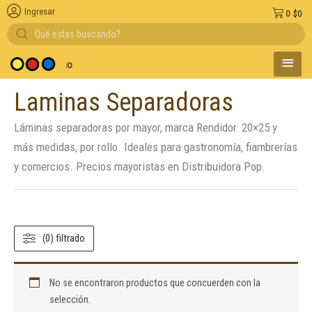
Ingresar
0
$
0
Búsqueda
de
productos
MENÚ
 y medio de pago
PRINC
Laminas Separadoras
Láminas separadoras por mayor, marca Rendidor: 20×25 y
más medidas, por rollo. Ideales para gastronomía, fiambrerías
y comercios. Precios mayoristas en Distribuidora Pop.
(0) filtrado
No se encontraron productos que concuerden con la
selección.