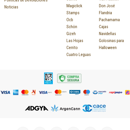
Magiclick
Don José
Noticias
Stamps
Flandria
Ocb
Pachamama
Schön
Cajas
Gizeh
Navideñas
Las Hojas
Golosinas para
Cerrito
Halloween
Cuatro Leguas
I
F
P
Y
T
T
M
I
L