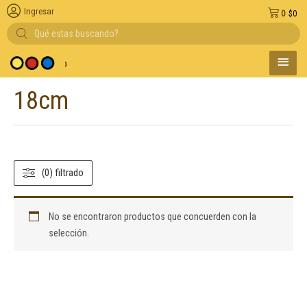
Ingresar
0
$
0
Búsqueda
de
productos
MENÚ
y medio de pago
PRINC
18cm
(0) filtrado
No se encontraron productos que concuerden con la
selección.