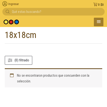
Ingresar
0
$
0
Búsqueda
de
productos
MENÚ
medio de pago
PRINC
18x18cm
(0) filtrado
No se encontraron productos que concuerden con la
selección.