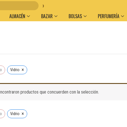
umen y medio de pago
ALMACÉN
BAZAR
BOLSAS
PERFUMERÍA
×
do
Vidrio
ncontraron productos que concuerden con la selección.
×
do
Vidrio