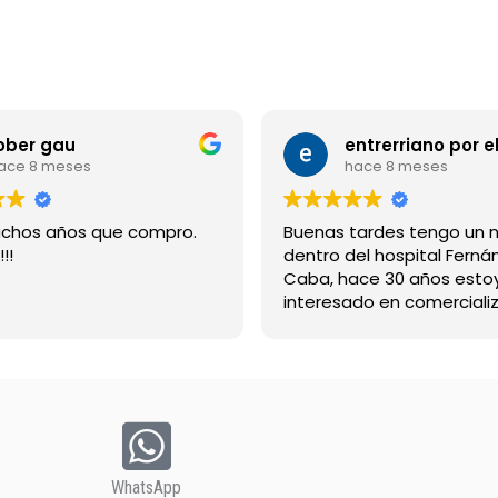
ober gau
ace 8 meses
hace 8 meses
chos años que compro.
Buenas tardes tengo un 
!!
dentro del hospital Ferná
Caba, hace 30 años esto
interesado en comercializ
bebida suerox espero re
gracias
WhatsApp