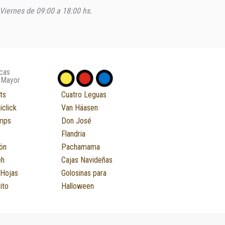
Viernes de 09:00 a 18:00 hs.
cas
 Mayor
ts
Cuatro Leguas
iclick
Van Häasen
mps
Don José
Flandria
ön
Pachamama
eh
Cajas Navideñas
 Hojas
Golosinas para
ito
Halloween