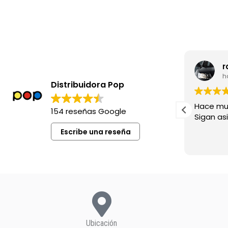
leila madia
r
hace 8 meses
h
Distribuidora Pop
Excelente siempre !
Hace mu
154 reseñas Google
Sigan asi!
Escribe una reseña
Ubicación