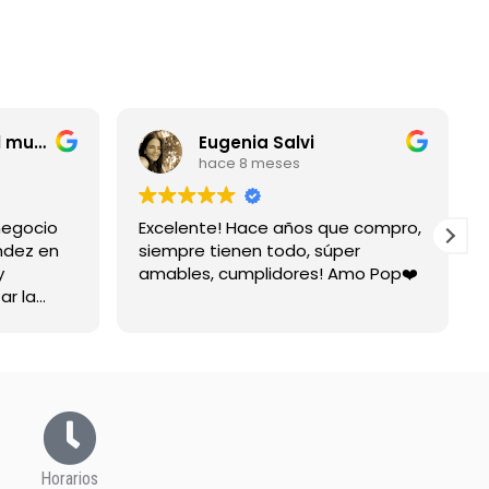
entrerriano por el mundo
Eugenia Salvi
hace 8 meses
negocio
Excelente! Hace años que compro,
ndez en
siempre tienen todo, súper
y
amables, cumplidores! Amo Pop❤️
ar la
spuesta
Horarios