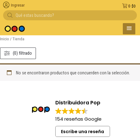
Ingresar
0
$
0
Búsqueda
de
productos
MENÚ
Entregas en el dí
PRINC
Inicio
/ Tienda
(0) filtrado
No se encontraron productos que concuerden con la selección.
Distribuidora Pop
154 reseñas Google
Escribe una reseña