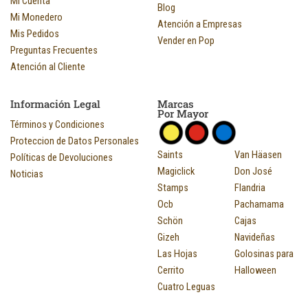
Mi Cuenta
Blog
Mi Monedero
Atención a Empresas
Mis Pedidos
Vender en Pop
Preguntas Frecuentes
Atención al Cliente
Información Legal
Marcas
Por Mayor
Términos y Condiciones
Proteccion de Datos Personales
Saints
Van Häasen
Políticas de Devoluciones
Magiclick
Don José
Noticias
Stamps
Flandria
Ocb
Pachamama
Schön
Cajas
Gizeh
Navideñas
Las Hojas
Golosinas para
Cerrito
Halloween
Cuatro Leguas