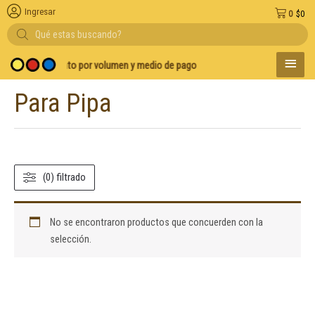
Ingresar
0
$
0
Búsqueda
de
productos
MENÚ
A
Descuento por volumen y medio de pago
PRINC
Para Pipa
(0) filtrado
No se encontraron productos que concuerden con la
selección.