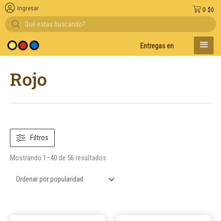
Ingresar
0
$
0
Búsqueda
de
productos
MENÚ
Entregas en el día en AMBA
De
PRINC
Ordenado
Rojo
por
popularidad
Filtros
Mostrando 1–40 de 56 resultados
Este
Este