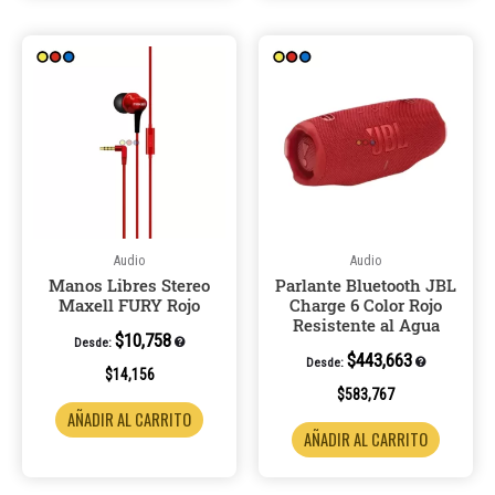
Audio
Audio
Manos Libres Stereo
Parlante Bluetooth JBL
Maxell FURY Rojo
Charge 6 Color Rojo
Resistente al Agua
$
10,758
Desde:
$
443,663
Desde:
$
14,156
$
583,767
AÑADIR AL CARRITO
AÑADIR AL CARRITO