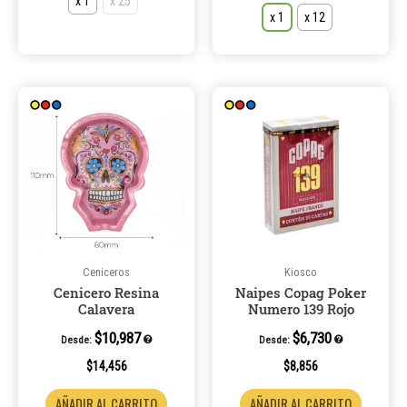
x 1
x 25
x 1
x 12
Este
producto
tiene
múltiples
variantes.
Las
opciones
se
pueden
Ceniceros
Kiosco
Cenicero Resina
Naipes Copag Poker
elegir
Calavera
Numero 139 Rojo
en
la
$
10,987
$
6,730
Desde:
Desde:
página
$
14,456
$
8,856
de
AÑADIR AL CARRITO
AÑADIR AL CARRITO
producto