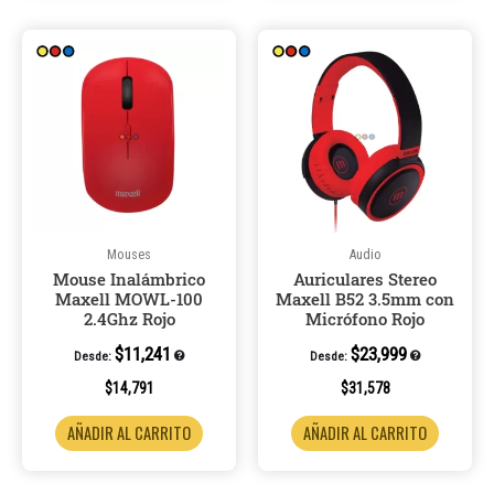
Mouses
Audio
Mouse Inalámbrico
Auriculares Stereo
Maxell MOWL-100
Maxell B52 3.5mm con
2.4Ghz Rojo
Micrófono Rojo
$
11,241
$
23,999
Desde:
Desde:
$
14,791
$
31,578
AÑADIR AL CARRITO
AÑADIR AL CARRITO