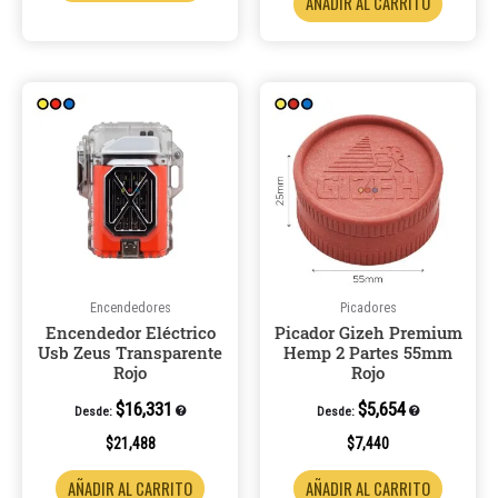
AÑADIR AL CARRITO
Encendedores
Picadores
Encendedor Eléctrico
Picador Gizeh Premium
Usb Zeus Transparente
Hemp 2 Partes 55mm
Rojo
Rojo
$
16,331
$
5,654
Desde:
Desde:
$
21,488
$
7,440
AÑADIR AL CARRITO
AÑADIR AL CARRITO