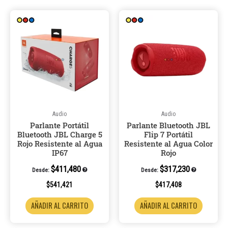
Audio
Audio
Parlante Portátil
Parlante Bluetooth JBL
Bluetooth JBL Charge 5
Flip 7 Portátil
Rojo Resistente al Agua
Resistente al Agua Color
IP67
Rojo
$
411,480
$
317,230
Desde:
Desde:
$
541,421
$
417,408
AÑADIR AL CARRITO
AÑADIR AL CARRITO