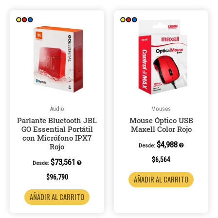
Audio
Mouses
Parlante Bluetooth JBL
Mouse Óptico USB
GO Essential Portátil
Maxell Color Rojo
con Micrófono IPX7
$
4,988
Rojo
Desde:
$
6,564
$
73,561
Desde:
$
96,790
AÑADIR AL CARRITO
AÑADIR AL CARRITO