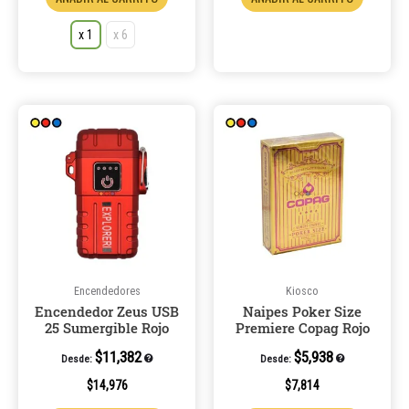
x 1
x 6
Encendedores
Kiosco
Encendedor Zeus USB
Naipes Poker Size
25 Sumergible Rojo
Premiere Copag Rojo
$
11,382
$
5,938
Desde:
Desde:
$
14,976
$
7,814