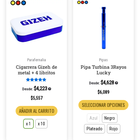
producto
produ
tiene
tiene
múltiples
múltip
variantes.
varian
Las
Las
opciones
opcio
se
se
pueden
puede
Parafernalia
Pipas
Cigarrera Gizeh de
Pipa Turbina 3Rayos
elegir
elegir
metal + 4 libritos
Lucky
en
en
la
la
$
4,628
Desde:
Valorado en
$
4,223
Desde:
página
página
5.00
$
6,089
de 5
de
de
$
5,557
SELECCIONAR OPCIONES
producto
produ
AÑADIR AL CARRITO
Azul
Negro
x 1
x 10
Plateado
Rojo