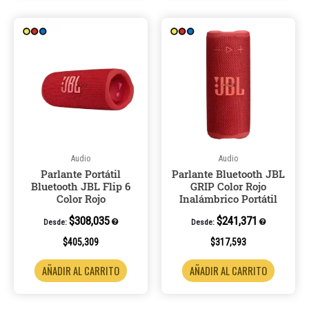
Audio
Audio
Parlante Portátil
Parlante Bluetooth JBL
Bluetooth JBL Flip 6
GRIP Color Rojo
Color Rojo
Inalámbrico Portátil
$
308,035
$
241,371
Desde:
Desde:
$
405,309
$
317,593
AÑADIR AL CARRITO
AÑADIR AL CARRITO