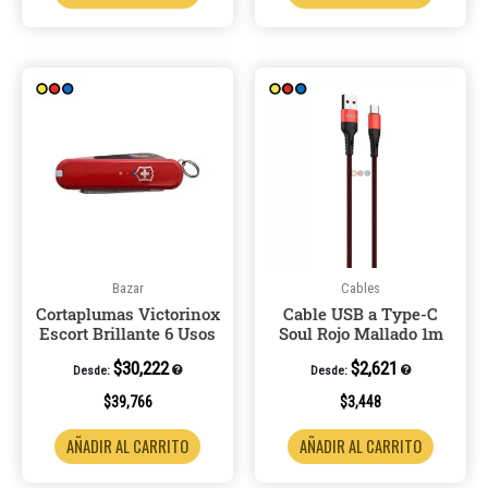
Bazar
Cables
Cortaplumas Victorinox
Cable USB a Type-C
Escort Brillante 6 Usos
Soul Rojo Mallado 1m
$
30,222
$
2,621
Desde:
Desde:
$
39,766
$
3,448
AÑADIR AL CARRITO
AÑADIR AL CARRITO