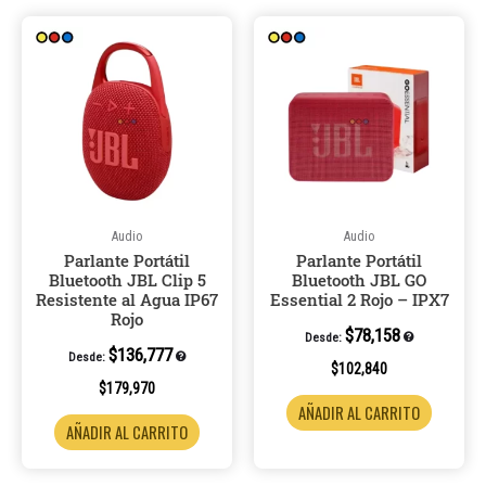
Audio
Audio
Parlante Portátil
Parlante Portátil
Bluetooth JBL Clip 5
Bluetooth JBL GO
Resistente al Agua IP67
Essential 2 Rojo – IPX7
Rojo
$
78,158
Desde:
$
136,777
Desde:
$
102,840
$
179,970
AÑADIR AL CARRITO
AÑADIR AL CARRITO