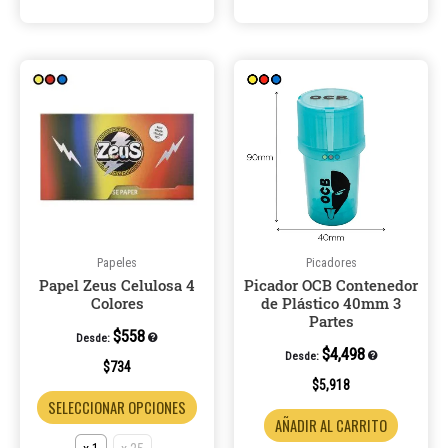
Este
Este
producto
product
tiene
tiene
múltiples
múltiple
variantes.
variantes
Las
Las
opciones
opcione
se
se
pueden
pueden
Papeles
Picadores
Papel Zeus Celulosa 4
Picador OCB Contenedor
elegir
elegir
Colores
de Plástico 40mm 3
en
en
Partes
la
la
$
558
Desde:
$
4,498
Desde:
página
página
$
734
de
de
$
5,918
SELECCIONAR OPCIONES
producto
product
AÑADIR AL CARRITO