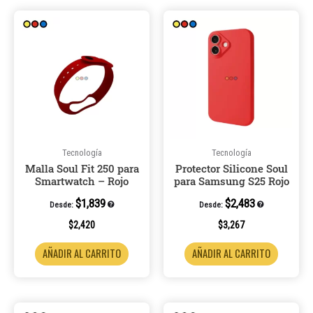
Tecnología
Tecnología
Malla Soul Fit 250 para
Protector Silicone Soul
Smartwatch – Rojo
para Samsung S25 Rojo
$
1,839
$
2,483
Desde:
Desde:
$
2,420
$
3,267
AÑADIR AL CARRITO
AÑADIR AL CARRITO