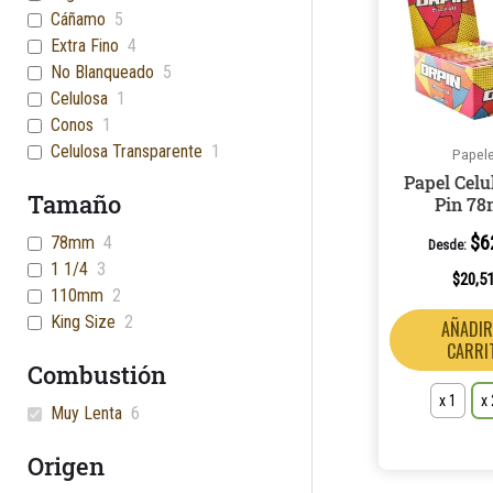
Cáñamo
5
Extra Fino
4
No Blanqueado
5
Celulosa
1
Conos
1
Celulosa Transparente
1
Papel
Papel Celu
Tamaño
Pin 7
$
6
78mm
4
Desde:
1 1/4
3
$
20,5
110mm
2
King Size
2
AÑADIR
CARRI
Combustión
x 1
x
Muy Lenta
6
Origen