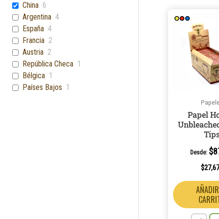
China
6
Argentina
4
España
4
Francia
2
Austria
2
República Checa
1
Bélgica
1
Países Bajos
1
Papel
Papel H
Unbleached
Tip
$
8
Desde:
$
27,6
AÑADIR
CARRI