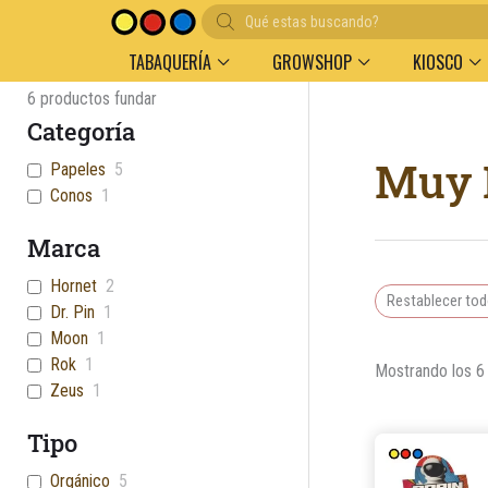
Búsqueda
Entregas en el día en AMBA
Descuento por volu
de
productos
TABAQUERÍA
GROWSHOP
KIOSCO
6
productos fundar
Categoría
Muy 
Papeles
5
Conos
1
Marca
Hornet
2
Restablecer to
Dr. Pin
1
Moon
1
Rok
1
Mostrando los 6
Zeus
1
Tipo
Orgánico
5