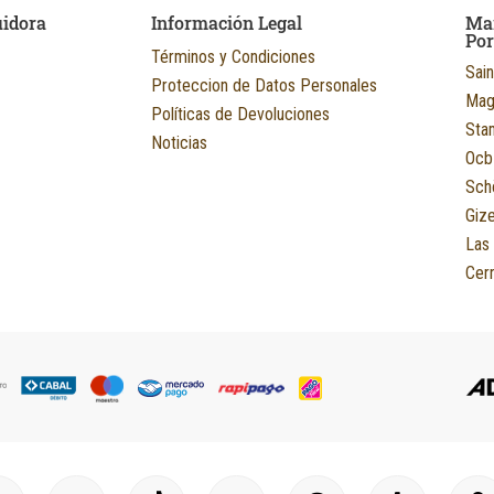
uidora
Información Legal
Ma
Po
Términos y Condiciones
Sain
Proteccion de Datos Personales
Mag
Políticas de Devoluciones
Sta
Noticias
Ocb
Sch
Giz
Las
Cerr
Y
T
I
L
P
T