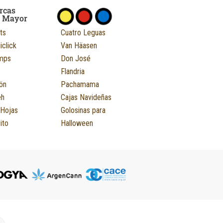
rcas
r Mayor
ts
Cuatro Leguas
iclick
Van Häasen
mps
Don José
Flandria
ön
Pachamama
eh
Cajas Navideñas
 Hojas
Golosinas para
ito
Halloween
M