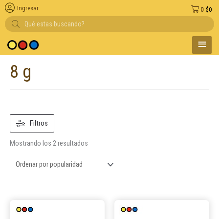
Ingresar
0
$
0
Búsqueda
de
productos
MENÚ
edio de pago
PRINC
8 g
Ordenado
por
popularidad
Filtros
Mostrando los 2 resultados