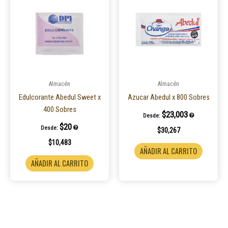
Almacén
Almacén
Edulcorante Abedul Sweet x
Azucar Abedul x 800 Sobres
400 Sobres
$
23,003
Desde:
$
20
Desde:
$
30,267
$
10,483
AÑADIR AL CARRITO
AÑADIR AL CARRITO