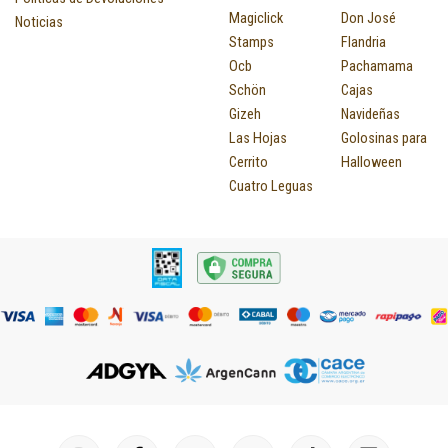
Magiclick
Don José
Noticias
Stamps
Flandria
Ocb
Pachamama
Schön
Cajas
Gizeh
Navideñas
Las Hojas
Golosinas para
Cerrito
Halloween
Cuatro Leguas
I
F
P
Y
T
T
M
I
L