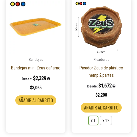
Este
product
tiene
múltiple
variantes
Las
opcione
se
pueden
Bandejas
Picadores
elegir
Bandejas mini Zeus cañamo
Picador Zeus de plástico
en
hemp 2 partes
$
2,329
Desde:
la
$
1,672
Desde:
$
3,065
página
$
2,200
de
AÑADIR AL CARRITO
product
AÑADIR AL CARRITO
x 1
x 12