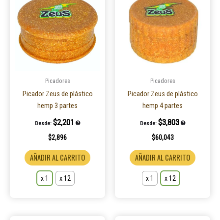
tiene
tiene
múltiples
múltiple
variantes.
variantes
Las
Las
opciones
opcione
se
se
pueden
pueden
Picadores
Picadores
elegir
elegir
Picador Zeus de plástico
Picador Zeus de plástico
en
en
hemp 3 partes
hemp 4 partes
la
la
$
2,201
$
3,803
Desde:
Desde:
página
página
$
2,896
$
60,043
de
de
producto
product
AÑADIR AL CARRITO
AÑADIR AL CARRITO
x 1
x 12
x 1
x 12