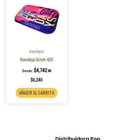
Bandejas
Bandeja Gizeh 420
$
4,742
Desde:
$
6,240
AÑADIR AL CARRITO
Distribuidora Pop