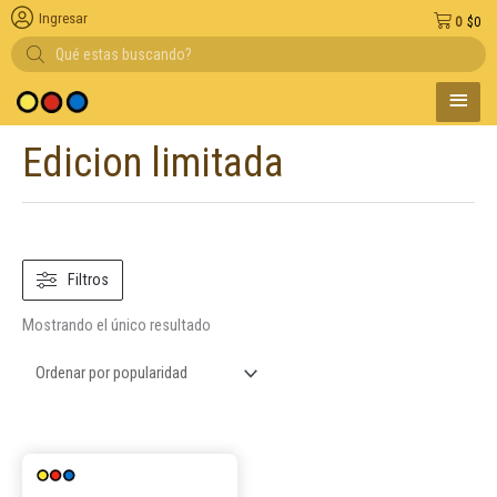
Ingresar
0
$
0
Búsqueda
de
productos
MENÚ
 medio de pago
PRINC
Edicion limitada
Filtros
Mostrando el único resultado