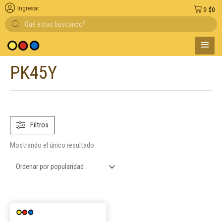
Ingresar
0
$
0
Búsqueda
de
productos
MENÚ
edio de pago
PRINC
PK45Y
Filtros
Mostrando el único resultado
Este
producto