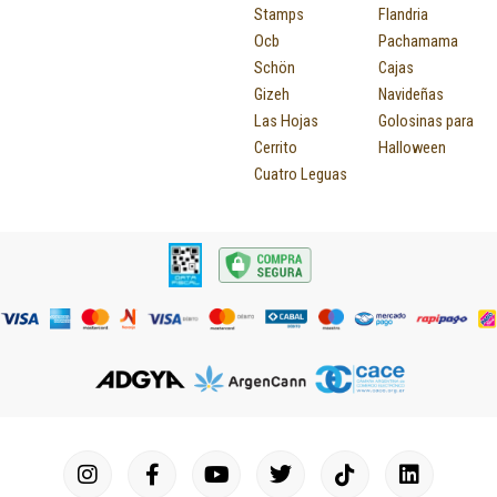
Stamps
Flandria
Ocb
Pachamama
Schön
Cajas
Gizeh
Navideñas
Las Hojas
Golosinas para
Cerrito
Halloween
Cuatro Leguas
I
F
P
Y
T
T
M
I
L
n
a
i
o
u
w
a
c
i