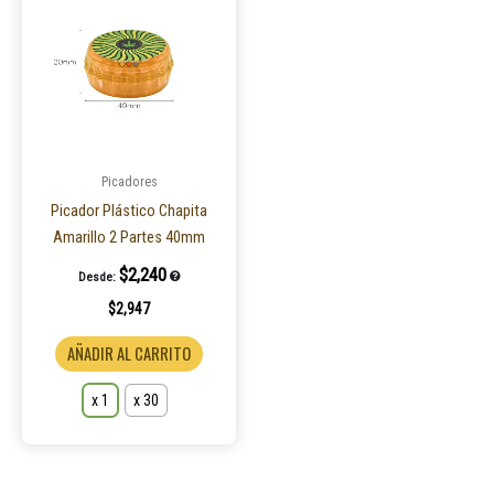
tiene
múltiples
variantes.
Las
opciones
se
pueden
Picadores
elegir
Picador Plástico Chapita
en
Amarillo 2 Partes 40mm
la
$
2,240
Desde:
página
$
2,947
de
producto
AÑADIR AL CARRITO
x 1
x 30