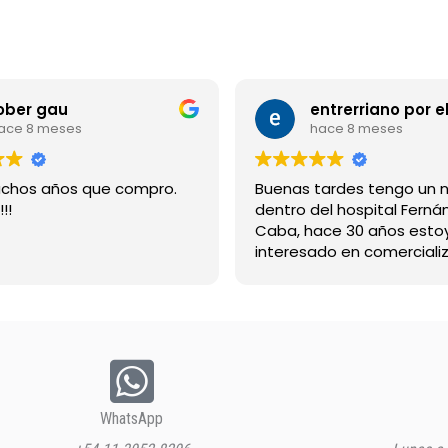
ober gau
ace 8 meses
hace 8 meses
chos años que compro.
Buenas tardes tengo un 
!!
dentro del hospital Ferná
Caba, hace 30 años esto
interesado en comercializ
bebida suerox espero re
gracias
WhatsApp