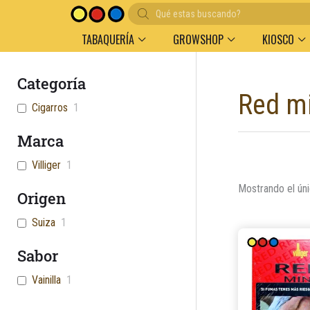
Búsqueda
Entregas en el día en AMBA
Descuento por vol
de
productos
TABAQUERÍA
GROWSHOP
KIOSCO
Categoría
Red mi
Cigarros
1
Marca
Villiger
1
Mostrando el úni
Origen
Suiza
1
Sabor
Vainilla
1