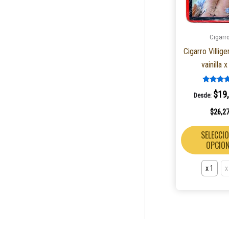
Cigarr
Cigarro Villig
vainilla 
Valorad
$
19
Desde:
5.00
de 5
$
26,2
SELECCI
OPCIO
x 1
x