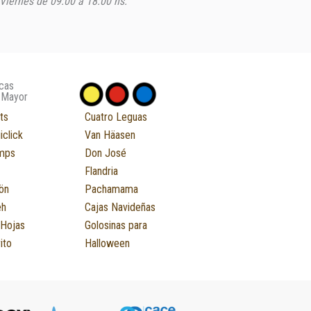
Viernes de 09:00 a 18:00 hs.
cas
 Mayor
ts
Cuatro Leguas
iclick
Van Häasen
mps
Don José
Flandria
ön
Pachamama
eh
Cajas Navideñas
 Hojas
Golosinas para
ito
Halloween