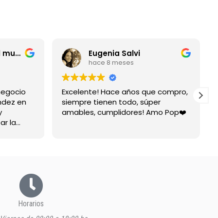
entrerriano por el mundo
Eugenia Salvi
hace 8 meses
negocio
Excelente! Hace años que compro,
ndez en
siempre tienen todo, súper
y
amables, cumplidores! Amo Pop❤️
ar la
spuesta
Horarios