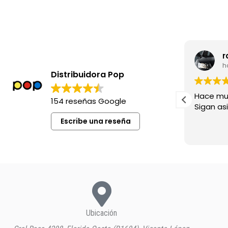
leila madia
r
hace 8 meses
h
Distribuidora Pop
Excelente siempre !
Hace mu
154 reseñas Google
Sigan asi!
Escribe una reseña
Ubicación