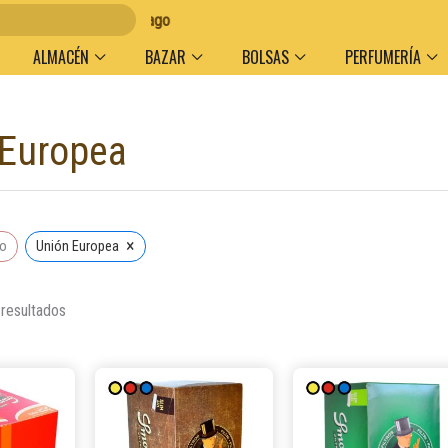
olumen y medio de pago
ALMACÉN
BAZAR
BOLSAS
PERFUMERÍA
 Europea
Ordenado
por
popularidad
×
do
Unión Europea
 resultados
Este
Este
producto
producto
tiene
tiene