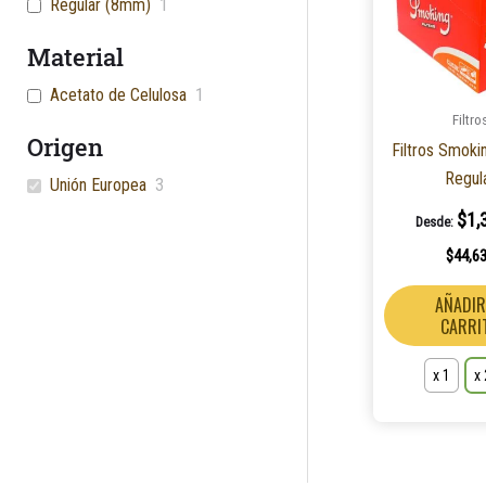
Regular (8mm)
1
Material
Acetato de Celulosa
1
Filtro
Origen
Filtros Smoki
Regul
Unión Europea
3
$
1,
Desde:
$
44,6
AÑADIR
CARRI
x 1
x