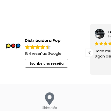
leila madia
r
hace 8 meses
h
Distribuidora Pop
Excelente siempre !
Hace mu
154 reseñas Google
Sigan asi!
Escribe una reseña
Ubicación