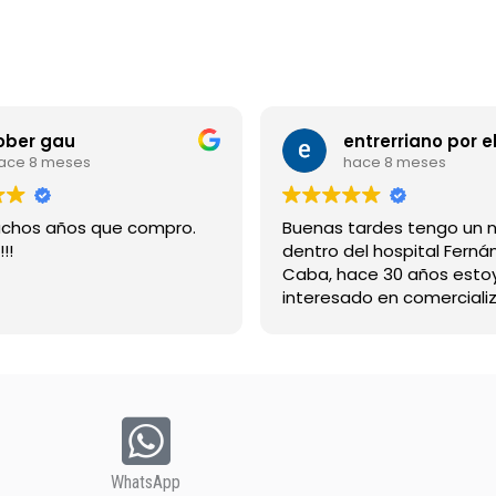
ober gau
ace 8 meses
hace 8 meses
chos años que compro.
Buenas tardes tengo un 
!!
dentro del hospital Ferná
Caba, hace 30 años esto
interesado en comercializ
bebida suerox espero re
gracias
WhatsApp