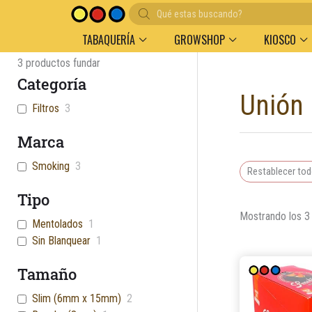
Búsqueda
Entregas en el día en AMBA
Descuento por v
de
productos
TABAQUERÍA
GROWSHOP
KIOSCO
3
productos fundar
Categoría
Unión
Filtros
3
Marca
Smoking
3
Restablecer to
Tipo
Mostrando los 3
Mentolados
1
Sin Blanquear
1
Tamaño
Slim (6mm x 15mm)
2