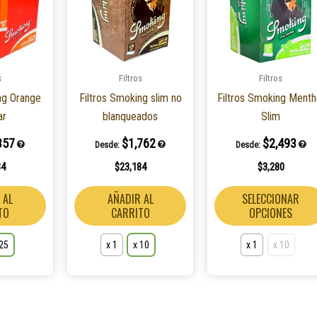
múltiples
múltiples
variantes.
variantes.
Las
Las
opciones
opciones
s
Filtros
Filtros
se
se
ng Orange
Filtros Smoking slim no
Filtros Smoking Menth
pueden
pueden
ar
blanqueados
Slim
elegir
elegir
en
en
357
$
1,762
$
2,493
Desde:
Desde:
la
la
34
$
23,184
$
3,280
página
página
de
de
 AL
AÑADIR AL
SELECCIONAR
producto
producto
TO
CARRITO
OPCIONES
 25
x 1
x 10
x 1
x 10