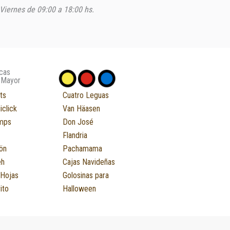
Viernes de 09:00 a 18:00 hs.
cas
 Mayor
ts
Cuatro Leguas
iclick
Van Häasen
mps
Don José
Flandria
ön
Pachamama
eh
Cajas Navideñas
 Hojas
Golosinas para
ito
Halloween