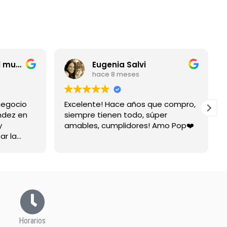
entrerriano por el mundo
Eugenia Salvi
hace 8 meses
negocio
Excelente! Hace años que compro,
ndez en
siempre tienen todo, súper
y
amables, cumplidores! Amo Pop❤️
ar la
spuesta
Horarios