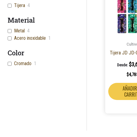
Tijera
4
Material
Metal
4
Acero inoxidable
1
Cultiv
Color
Tijera JD JD
Cromado
1
$
3,
Desde:
$
4,78
AÑADIR
CARRI