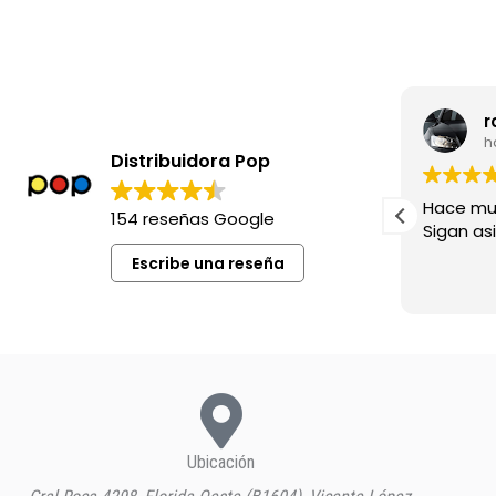
leila madia
r
hace 8 meses
h
Distribuidora Pop
Excelente siempre !
Hace mu
154 reseñas Google
Sigan asi!
Escribe una reseña
Ubicación