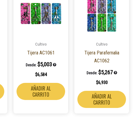
Cultivo
Cultivo
Tijera AC1061
Tijera Parafernalia
AC1062
$
5,003
Desde:
$
5,267
Desde:
$
6,584
$
6,930
AÑADIR AL
CARRITO
AÑADIR AL
CARRITO