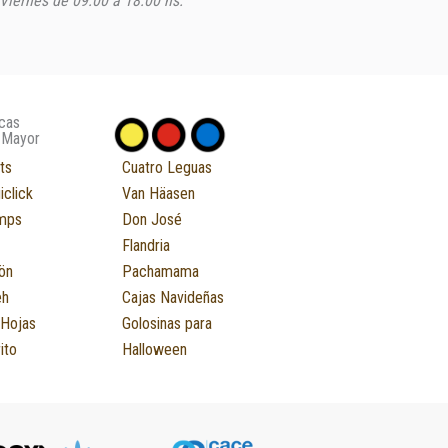
Viernes de 09:00 a 18:00 hs.
cas
 Mayor
ts
Cuatro Leguas
iclick
Van Häasen
mps
Don José
Flandria
ön
Pachamama
eh
Cajas Navideñas
 Hojas
Golosinas para
ito
Halloween