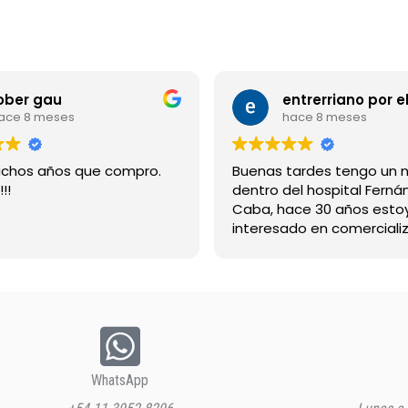
ober gau
ace 8 meses
hace 8 meses
chos años que compro.
Buenas tardes tengo un 
!!
dentro del hospital Ferná
Caba, hace 30 años esto
interesado en comercializ
bebida suerox espero re
gracias
WhatsApp