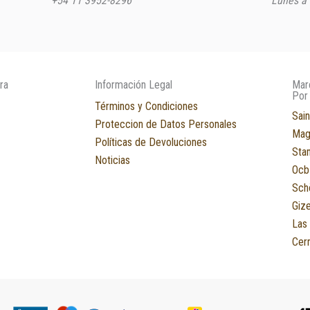
+54 11 3952-8296
Lunes a 
ra
Información Legal
Mar
Por
Términos y Condiciones
Sain
Proteccion de Datos Personales
Mag
Políticas de Devoluciones
Sta
Noticias
Ocb
Sch
Giz
Las
Cerr