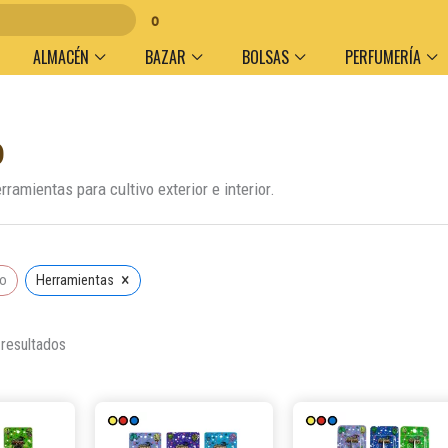
umen y medio de pago
ALMACÉN
BAZAR
BOLSAS
PERFUMERÍA
o
Ordenado
por
popularidad
ramientas para cultivo exterior e interior.
×
do
Herramientas
 resultados