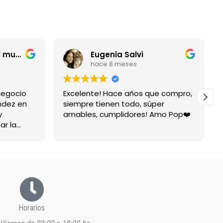
entrerriano por el mundo
Eugenia Salvi
hace 8 meses
negocio
Excelente! Hace años que compro,
ndez en
siempre tienen todo, súper
y
amables, cumplidores! Amo Pop❤️
ar la
spuesta
Horarios