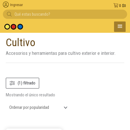
Ingresar
0
$
0
Búsqueda
de
productos
MENÚ
edio de pago
PRINC
Cultivo
Accesorios y herramientas para cultivo exterior e interior.
(1) filtrado
Mostrando el único resultado