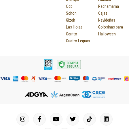
Ocb
Pachamama
Schön
Cajas
Gizeh
Navideñas
Las Hojas
Golosinas para
Cerrito
Halloween
Cuatro Leguas
I
F
P
Y
T
T
M
I
L
n
a
i
o
u
w
a
c
i
s
c
n
u
m
i
p
o
n