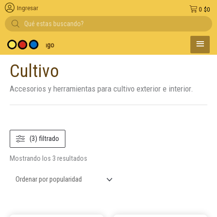
Ingresar
0
$
0
Búsqueda
de
productos
MENÚ
n y medio de pago
PRINC
Cultivo
Ordenado
por
popularidad
Accesorios y herramientas para cultivo exterior e interior.
(3) filtrado
Mostrando los 3 resultados