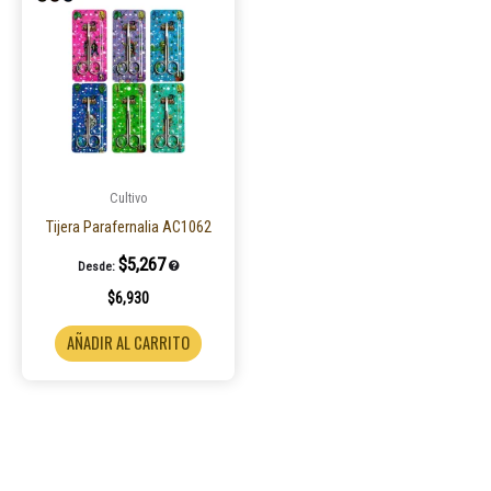
Cultivo
Tijera Parafernalia AC1062
$
5,267
Desde:
$
6,930
AÑADIR AL CARRITO