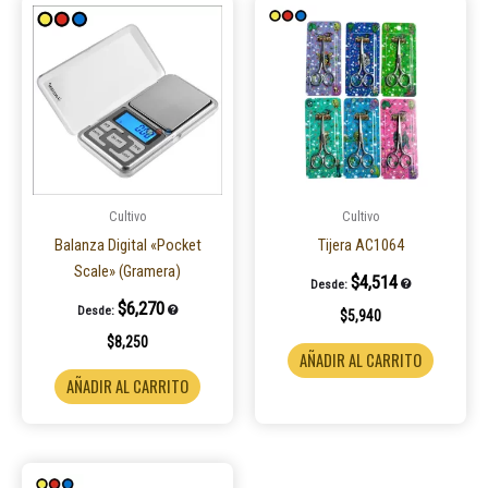
Cultivo
Cultivo
Balanza Digital «Pocket
Tijera AC1064
Scale» (Gramera)
$
4,514
Desde:
$
6,270
Desde:
$
5,940
$
8,250
AÑADIR AL CARRITO
AÑADIR AL CARRITO