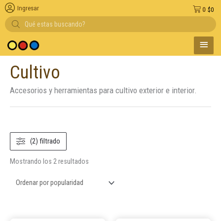
Ingresar
0
$
0
Búsqueda
de
productos
MENÚ
edio de pago
PRINC
Cultivo
Ordenado
por
popularidad
Accesorios y herramientas para cultivo exterior e interior.
(2) filtrado
Mostrando los 2 resultados