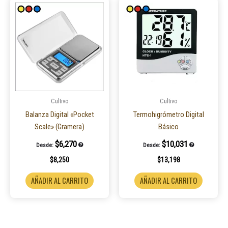
Cultivo
Cultivo
Balanza Digital «Pocket
Termohigrómetro Digital
Scale» (Gramera)
Básico
$
6,270
$
10,031
Desde:
Desde:
$
8,250
$
13,198
AÑADIR AL CARRITO
AÑADIR AL CARRITO