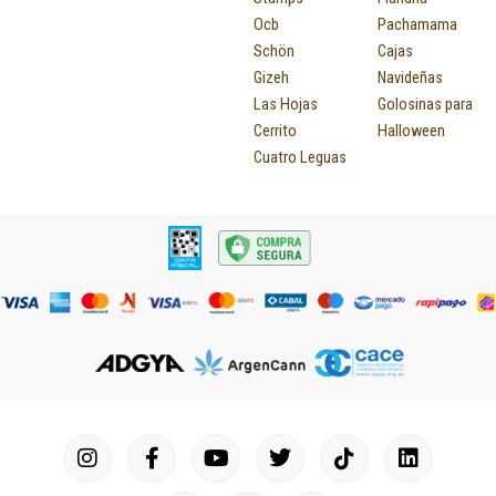
Ocb
Pachamama
Schön
Cajas
Gizeh
Navideñas
Las Hojas
Golosinas para
Cerrito
Halloween
Cuatro Leguas
I
F
P
Y
T
T
M
I
L
n
a
i
o
u
w
a
c
i
s
c
n
u
m
i
p
o
n