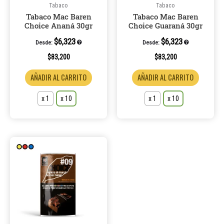
pueden
pueden
Tabaco
Tabaco
Tabaco Mac Baren
Tabaco Mac Baren
elegir
elegir
Choice Ananá 30gr
Choice Guaraná 30gr
en
en
la
la
$
6,323
$
6,323
Desde:
Desde:
página
página
$
83,200
$
83,200
de
de
AÑADIR AL CARRITO
AÑADIR AL CARRITO
producto
product
x 1
x 10
x 1
x 10