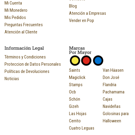
Mi Cuenta
Blog
Mi Monedero
Atención a Empresas
Mis Pedidos
Vender en Pop
Preguntas Frecuentes
Atención al Cliente
Información Legal
Marcas
Por Mayor
Términos y Condiciones
Proteccion de Datos Personales
Saints
Van Häasen
Políticas de Devoluciones
Magiclick
Don José
Noticias
Stamps
Flandria
Ocb
Pachamama
Schön
Cajas
Gizeh
Navideñas
Las Hojas
Golosinas para
Cerrito
Halloween
Cuatro Leguas