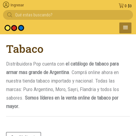
Ingresar
0
$
0
Búsqueda
de
productos
MENÚ
Entregas en el dí
PRINC
Ordenado
Tabaco
por
popularidad
Distribuidora Pop cuenta con
el catálogo de tabaco para
armar mas grande de Argentina
. Comprá online ahora en
nuestra tienda tabaco importado y nacional. Todas las
marcas: Puro Argentino, Moro, Sayri, Flandria y todos los
sabores.
Somos líderes en la venta online de tabaco por
mayor.