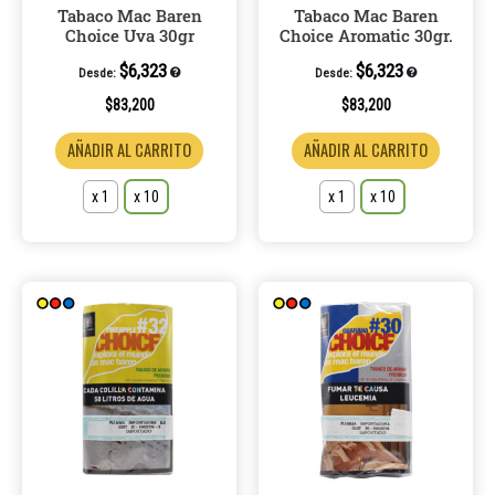
Tabaco Mac Baren
Tabaco Mac Baren
elegir
elegir
Choice Uva 30gr
Choice Aromatic 30gr.
en
en
la
la
$
6,323
$
6,323
Desde:
Desde:
página
página
$
83,200
$
83,200
de
de
AÑADIR AL CARRITO
AÑADIR AL CARRITO
producto
product
x 1
x 10
x 1
x 10
Este
Este
producto
product
tiene
tiene
múltiples
múltiple
variantes.
variantes
Las
Las
opciones
opcione
se
se