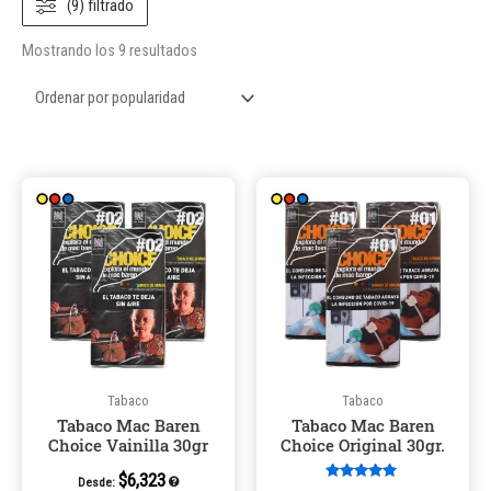
(9) filtrado
Mostrando los 9 resultados
Este
Este
producto
product
tiene
tiene
múltiples
múltiple
variantes.
variantes
Las
Las
opciones
opcione
se
se
pueden
pueden
Tabaco
Tabaco
Tabaco Mac Baren
Tabaco Mac Baren
elegir
elegir
Choice Vainilla 30gr
Choice Original 30gr.
en
en
la
la
$
6,323
Desde:
Valorado en