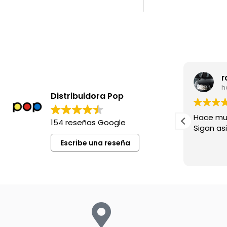
leila madia
r
hace 8 meses
h
Distribuidora Pop
Excelente siempre !
Hace mu
154 reseñas Google
Sigan asi!
Escribe una reseña