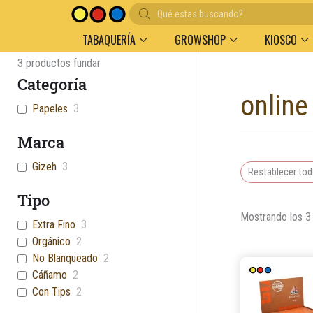
Búsqueda
Entregas en el día en AMBA
Descuento por vol
de
productos
TABAQUERÍA
GROWSHOP
KIOSCO
3
productos fundar
Categoría
online
Papeles
3
Marca
Gizeh
3
Restablecer to
Tipo
Mostrando los 3
Extra Fino
3
Orgánico
2
No Blanqueado
2
Cáñamo
2
Con Tips
2