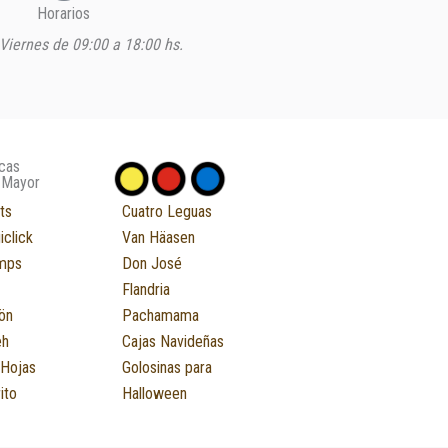
Horarios
Viernes de 09:00 a 18:00 hs.
cas
 Mayor
ts
Cuatro Leguas
iclick
Van Häasen
mps
Don José
Flandria
ön
Pachamama
eh
Cajas Navideñas
 Hojas
Golosinas para
ito
Halloween