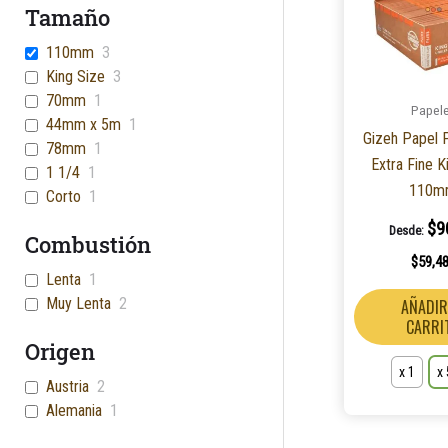
Tamaño
110mm
3
King Size
3
70mm
1
Papel
44mm x 5m
1
Gizeh Papel 
78mm
1
Extra Fine K
1 1/4
1
110m
Corto
1
$
9
Desde:
Combustión
$
59,4
Lenta
1
Muy Lenta
2
AÑADIR
CARRI
Origen
x 1
x
Austria
2
Alemania
1