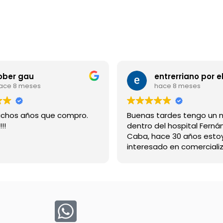
ober gau
ace 8 meses
hace 8 meses
chos años que compro.
Buenas tardes tengo un 
!!
dentro del hospital Ferná
Caba, hace 30 años esto
interesado en comercializ
bebida suerox espero re
gracias