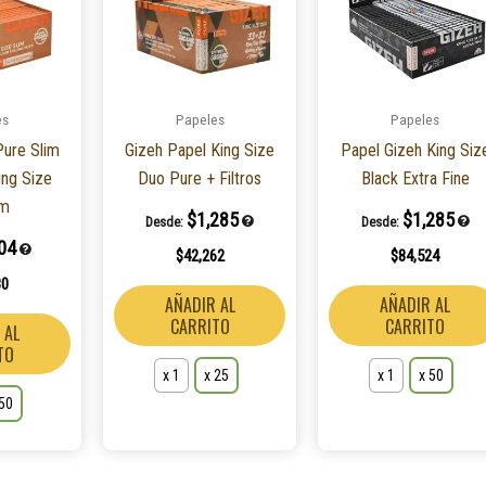
múltiples
múltiples
variantes.
variantes.
Las
Las
opciones
opciones
es
Papeles
Papeles
se
se
Pure Slim
Gizeh Papel King Size
Papel Gizeh King Siz
pueden
pueden
ing Size
Duo Pure + Filtros
Black Extra Fine
elegir
elegir
m
en
en
$
1,285
$
1,285
Desde:
Desde:
la
la
04
$
42,262
$
84,524
página
página
80
de
de
AÑADIR AL
AÑADIR AL
producto
producto
CARRITO
CARRITO
 AL
TO
x 1
x 25
x 1
x 50
 50