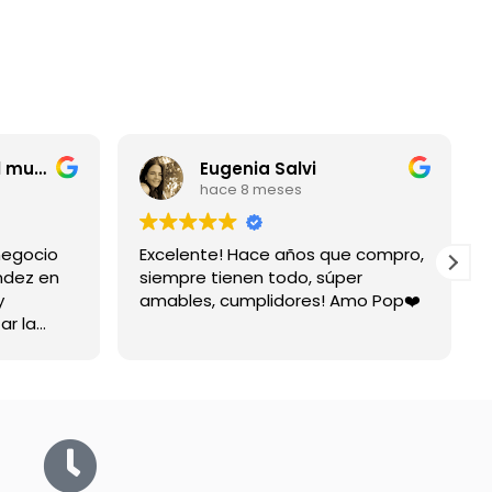
entrerriano por el mundo
Eugenia Salvi
hace 8 meses
negocio
Excelente! Hace años que compro,
ndez en
siempre tienen todo, súper
y
amables, cumplidores! Amo Pop❤️
ar la
spuesta