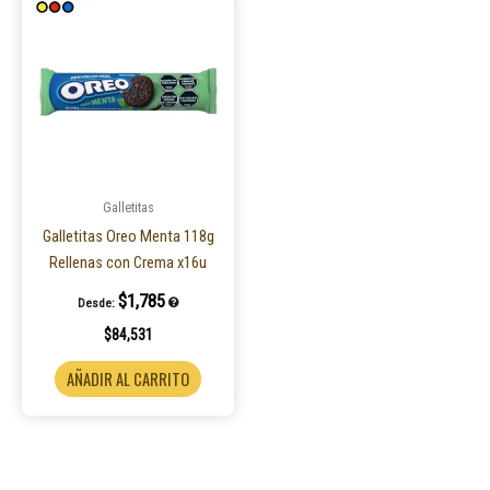
Galletitas
Galletitas Oreo Menta 118g
Rellenas con Crema x16u
$
1,785
Desde:
$
84,531
AÑADIR AL CARRITO