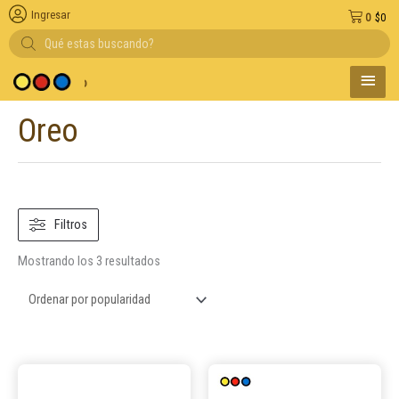
Ingresar
0
$
0
Búsqueda
de
productos
MENÚ
 medio de pago
PRINC
Oreo
Ordenado
por
popularidad
Filtros
Mostrando los 3 resultados
Este
Este
producto
product