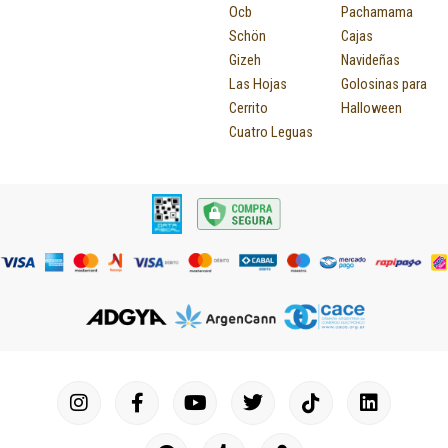
Ocb
Pachamama
Schön
Cajas
Gizeh
Navideñas
Las Hojas
Golosinas para
Cerrito
Halloween
Cuatro Leguas
I
F
P
Y
T
T
M
I
L
n
a
i
o
u
w
a
c
i
s
c
n
u
m
i
p
o
n