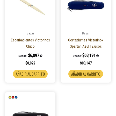
Bazar
Bazar
Escarbadientes Victorinox
Cortaplumas Victorinox
Chico
Spartan Azul 12 usos
$
6,097
$
63,191
Desde:
Desde:
$
8,022
$
83,147
AÑADIR AL CARRITO
AÑADIR AL CARRITO