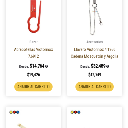
Bazar
Accesorios
Abrebotellas Victorinox
Llavero Victorinox 4.1860
7.6912
Cadena Mosquetón y Argolla
$
14,764
$
32,489
Desde:
Desde:
$
19,426
$
42,749
AÑADIR AL CARRITO
AÑADIR AL CARRITO