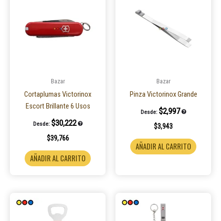
Bazar
Bazar
Cortaplumas Victorinox
Pinza Victorinox Grande
Escort Brillante 6 Usos
$
2,997
Desde:
$
30,222
Desde:
$
3,943
$
39,766
AÑADIR AL CARRITO
AÑADIR AL CARRITO