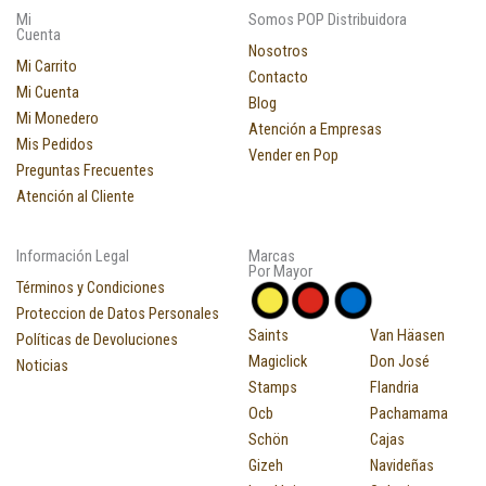
Mi
Somos POP Distribuidora
Cuenta
Nosotros
Mi Carrito
Contacto
Mi Cuenta
Blog
Mi Monedero
Atención a Empresas
Mis Pedidos
Vender en Pop
Preguntas Frecuentes
Atención al Cliente
Información Legal
Marcas
Por Mayor
Términos y Condiciones
Proteccion de Datos Personales
Saints
Van Häasen
Políticas de Devoluciones
Magiclick
Don José
Noticias
Stamps
Flandria
Ocb
Pachamama
Schön
Cajas
Gizeh
Navideñas