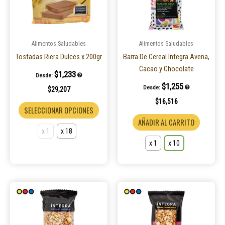
Las
Las
opciones
opcione
se
se
pueden
pueden
Alimentos Saludables
Alimentos Saludables
elegir
elegir
Tostadas Riera Dulces x 200gr
Barra De Cereal Integra Avena,
en
en
Cacao y Chocolate
$
1,233
Desde:
la
la
$
1,255
Desde:
$
29,207
página
página
$
16,516
de
de
SELECCIONAR OPCIONES
producto
product
AÑADIR AL CARRITO
x 1
x 18
x 1
x 10
Este
Este
producto
product
tiene
tiene
múltiples
múltiple