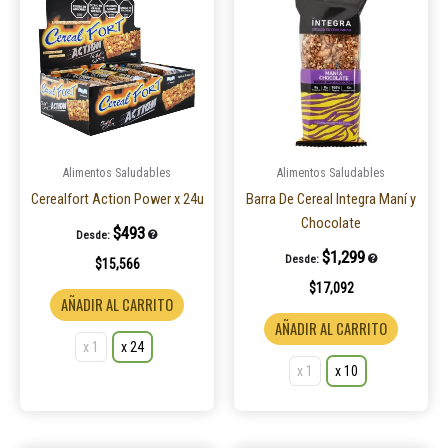
producto
product
tiene
tiene
múltiples
múltiple
variantes.
variantes
Las
Las
opciones
opcione
se
se
pueden
pueden
Alimentos Saludables
Alimentos Saludables
elegir
elegir
Cerealfort Action Power x 24u
Barra De Cereal Integra Maní y
en
en
Chocolate
$
493
Desde:
la
la
$
1,299
Desde:
$
15,566
página
página
$
17,092
de
de
AÑADIR AL CARRITO
producto
product
AÑADIR AL CARRITO
x 1
x 24
x 1
x 10