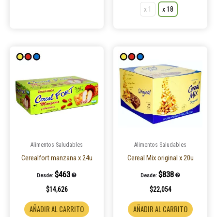
x 1
x 18
Este
producto
tiene
múltiples
variantes.
Las
opciones
se
pueden
Alimentos Saludables
Alimentos Saludables
elegir
Cerealfort manzana x 24u
Cereal Mix original x 20u
en
$
463
$
838
Desde:
Desde:
la
$
14,626
$
22,054
página
de
AÑADIR AL CARRITO
AÑADIR AL CARRITO
producto