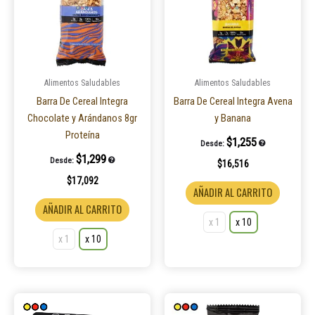
variantes.
variantes
Las
Las
opciones
opcione
se
se
pueden
pueden
Alimentos Saludables
Alimentos Saludables
elegir
elegir
Barra De Cereal Integra
Barra De Cereal Integra Avena
en
en
Chocolate y Arándanos 8gr
y Banana
la
la
Proteína
$
1,255
Desde:
página
página
$
1,299
Desde:
$
16,516
de
de
$
17,092
producto
product
AÑADIR AL CARRITO
AÑADIR AL CARRITO
x 1
x 10
x 1
x 10
Este
Este