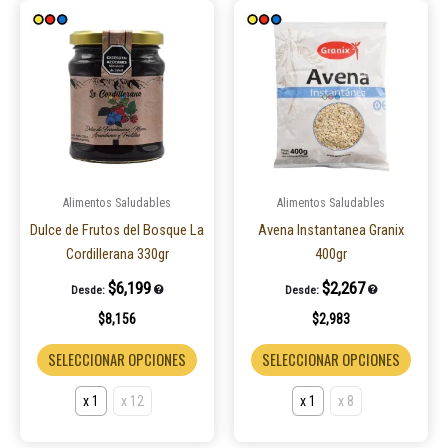
Este
Este
producto
produ
tiene
tiene
múltiples
múltip
variantes.
varian
Las
Las
opciones
opcio
se
se
pueden
puede
Alimentos Saludables
Alimentos Saludables
elegir
elegir
Dulce de Frutos del Bosque La
Avena Instantanea Granix
en
en
Cordillerana 330gr
400gr
la
la
$
6,199
$
2,267
Desde:
Desde:
página
página
$
8,156
$
2,983
de
de
producto
produ
SELECCIONAR OPCIONES
SELECCIONAR OPCIONES
x 1
x 12
x 1
x 8