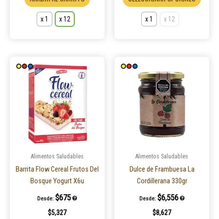
x 1
x 12
x 1
x 12
Este
produ
tiene
múltip
varian
Las
opcio
se
puede
Alimentos Saludables
Alimentos Saludables
elegir
Barrita Flow Cereal Frutos Del
Dulce de Frambuesa La
en
Bosque Yogurt X6u
Cordillerana 330gr
la
$
675
$
6,556
Desde:
Desde:
página
$
5,327
$
8,627
de