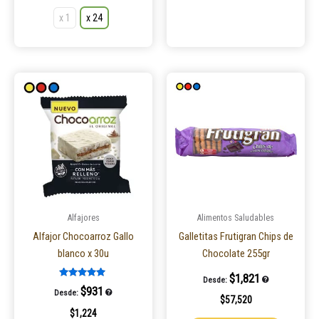
x 1
x 24
Este
Este
producto
product
tiene
tiene
múltiples
múltiple
variantes.
variantes
Las
Las
opciones
opcione
se
se
pueden
pueden
Alfajores
Alimentos Saludables
elegir
elegir
Alfajor Chocoarroz Gallo
Galletitas Frutigran Chips de
en
en
blanco x 30u
Chocolate 255gr
la
la
$
1,821
Desde:
página
página
Valorado en
$
931
Desde:
5.00
$
57,520
de
de
de 5
$
1,224