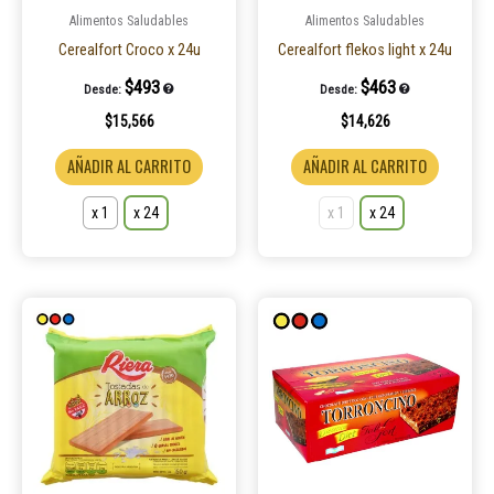
pueden
pueden
Alimentos Saludables
Alimentos Saludables
elegir
elegir
Cerealfort Croco x 24u
Cerealfort flekos light x 24u
en
en
$
493
$
463
Desde:
Desde:
la
la
$
15,566
$
14,626
página
página
de
de
AÑADIR AL CARRITO
AÑADIR AL CARRITO
producto
product
x 1
x 24
x 1
x 24
Este
Este
producto
product
tiene
tiene
múltiples
múltiple
variantes.
variantes
Las
Las
opciones
opcione