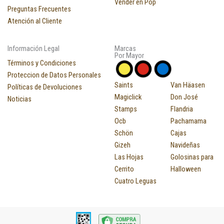
Vender en Pop
Preguntas Frecuentes
Atención al Cliente
Información Legal
Marcas
Por Mayor
Términos y Condiciones
Proteccion de Datos Personales
Saints
Van Häasen
Políticas de Devoluciones
Magiclick
Don José
Noticias
Stamps
Flandria
Ocb
Pachamama
Schön
Cajas
Gizeh
Navideñas
Las Hojas
Golosinas para
Cerrito
Halloween
Cuatro Leguas