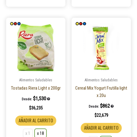
Este
Este
producto
product
tiene
tiene
múltiples
múltiple
variantes.
variantes
Las
Las
opciones
opcione
se
se
pueden
pueden
Alimentos Saludables
Alimentos Saludables
elegir
elegir
Tostadas Riera Light x 200gr
Cereal Mix Yogurt Frutilla light
en
en
x 20u
$
1,530
Desde:
la
la
$
862
Desde:
$
36,235
página
página
$
22,679
de
de
AÑADIR AL CARRITO
producto
product
AÑADIR AL CARRITO
x 1
x 18