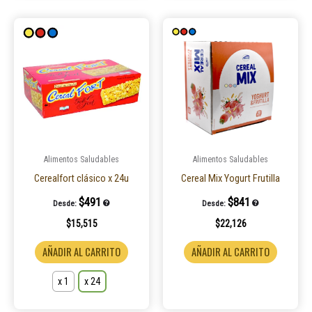
Este
producto
tiene
múltiples
variantes.
Las
opciones
se
pueden
Alimentos Saludables
Alimentos Saludables
elegir
Cerealfort clásico x 24u
Cereal Mix Yogurt Frutilla
en
$
491
$
841
Desde:
Desde:
la
$
15,515
$
22,126
página
de
AÑADIR AL CARRITO
AÑADIR AL CARRITO
producto
x 1
x 24