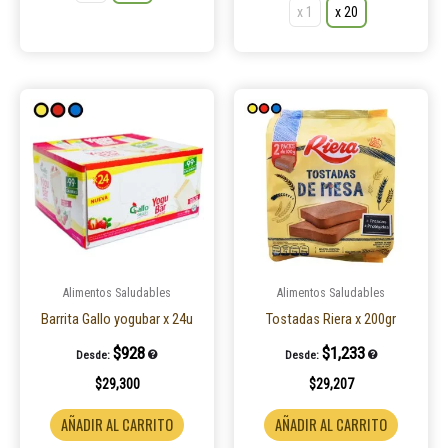
x 1
x 20
Este
product
tiene
múltiple
variantes
Las
opcione
se
pueden
Alimentos Saludables
Alimentos Saludables
elegir
Barrita Gallo yogubar x 24u
Tostadas Riera x 200gr
en
$
928
$
1,233
Desde:
Desde:
la
$
29,300
$
29,207
página
de
AÑADIR AL CARRITO
AÑADIR AL CARRITO
product