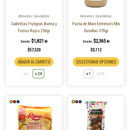
opciones
opcio
se
se
pueden
puede
Alimentos Saludables
Alimentos Saludables
elegir
elegir
Galletitas Frutigran Avena y
Pasta de Maní Entrenuts Mix
en
en
Frutos Rojos 250gr
Semillas 370gr
la
la
$
1,821
$
2,365
Desde:
Desde:
página
página
$
57,520
$
3,112
de
de
producto
produ
AÑADIR AL CARRITO
SELECCIONAR OPCIONES
x 1
x 24
x 1
x 12
Este
Este
producto
product
tiene
tiene
múltiples
múltiple
variantes.
variantes