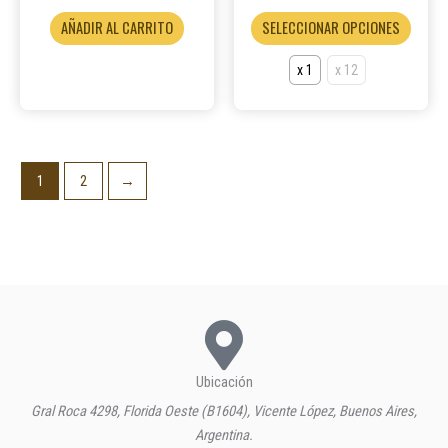
produ
AÑADIR AL CARRITO
SELECCIONAR OPCIONES
x 1
x 12
1
2
→
Ubicación
Gral Roca 4298, Florida Oeste (B1604), Vicente López, Buenos Aires,
Argentina.