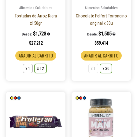
se
se
pueden
pueden
Alimentos Saludables
Alimentos Saludables
elegir
elegir
Tostadas de Arroz Riera
Chocolate Felfort Torroncino
en
en
x150gr
original x 30u
la
la
$
1,723
$
1,505
Desde:
Desde:
página
página
$
27,212
$
59,414
de
de
producto
product
AÑADIR AL CARRITO
AÑADIR AL CARRITO
x 1
x 12
x 1
x 30
Este
Este
producto
produ
tiene
tiene
múltiples
múltip
variantes.
varian
Las
Las