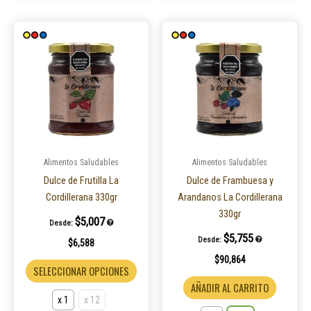
Este
Este
producto
product
tiene
tiene
múltiples
múltiple
variantes.
variantes
Las
Las
opciones
opcione
se
se
pueden
pueden
Alimentos Saludables
Alimentos Saludables
elegir
elegir
Dulce de Frutilla La
Dulce de Frambuesa y
en
en
Cordillerana 330gr
Arandanos La Cordillerana
la
la
330gr
$
5,007
Desde:
página
página
$
5,755
Desde:
$
6,588
de
de
$
90,864
producto
product
SELECCIONAR OPCIONES
AÑADIR AL CARRITO
x 1
x 12