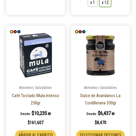
x 1
x 12
Este
Este
producto
produ
tiene
tiene
múltiples
múltip
variantes.
varian
Las
Las
opciones
opcio
se
se
pueden
puede
Alimentos Saludables
Alimentos Saludables
elegir
elegir
Café Tostado Mula Intenso
Dulce de Arandanos La
en
en
250gr
Cordillerana 330gr
la
la
$
10,235
$
6,437
Desde:
Desde:
página
página
$
161,607
$
8,470
de
de
producto
produ
AÑADIR AL CARRITO
SELECCIONAR OPCIONES