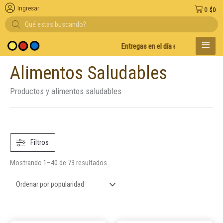
Ingresar
0
$
0
Búsqueda
de
productos
MENÚ
Entregas en el día en AMBA
Descuento 
PRINC
Alimentos Saludables
Ordenado
por
popularidad
Productos y alimentos saludables
Filtros
Mostrando 1–40 de 73 resultados