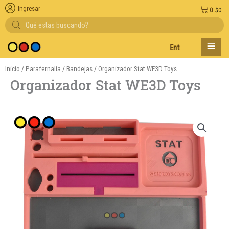
Ingresar
0
$
0
Búsqueda
de
productos
MENÚ
Entregas en el día en A
PRINC
Inicio
/
Parafernalia
/
Bandejas
/ Organizador Stat WE3D Toys
Organizador Stat WE3D Toys