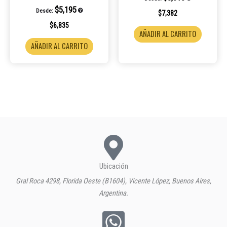
$
5,195
Desde:
$
7,382
$
6,835
AÑADIR AL CARRITO
AÑADIR AL CARRITO
Ubicación
Gral Roca 4298, Florida Oeste (B1604), Vicente López, Buenos Aires,
Argentina.