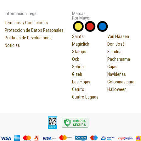
Información Legal
Marcas
Por Mayor
Términos y Condiciones
Proteccion de Datos Personales
Saints
Van Häasen
Políticas de Devoluciones
Magiclick
Don José
Noticias
Stamps
Flandria
Ocb
Pachamama
Schön
Cajas
Gizeh
Navideñas
Las Hojas
Golosinas para
Cerrito
Halloween
Cuatro Leguas