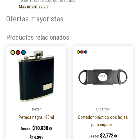
Tenés 10 días desde que lo recibís.
Más información
Ofertas mayoristas
Productos relacionados
Este
produ
tiene
múltip
varian
Las
opcio
se
puede
Bazar
Cigarros
elegir
Petaca negra 180ml
Cortador plástico dos hojas
en
para cigarros
$
10,938
Desde:
la
$
2,772
Desde:
$
14,392
página