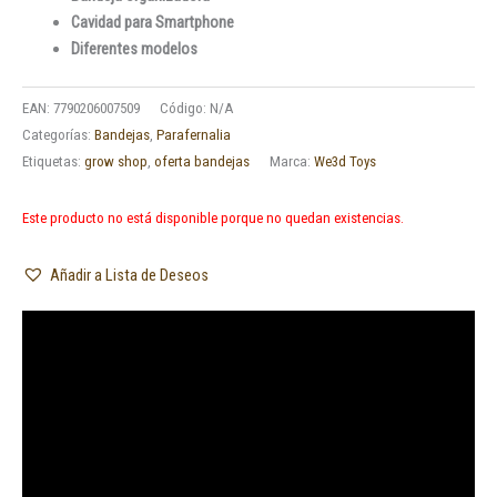
Cavidad para Smartphone
Diferentes modelos
EAN:
7790206007509
Código:
N/A
Categorías:
Bandejas
,
Parafernalia
Etiquetas:
grow shop
,
oferta bandejas
Marca:
We3d Toys
Este producto no está disponible porque no quedan existencias.
Añadir a Lista de Deseos