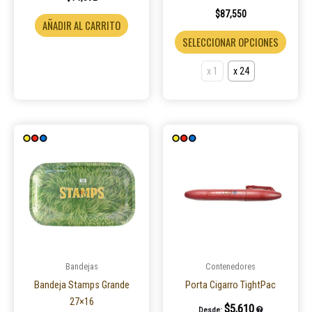
$
87,550
de
AÑADIR AL CARRITO
produ
SELECCIONAR OPCIONES
x 1
x 24
Bandejas
Contenedores
Bandeja Stamps Grande
Porta Cigarro TightPac
27×16
$
5,610
Desde: