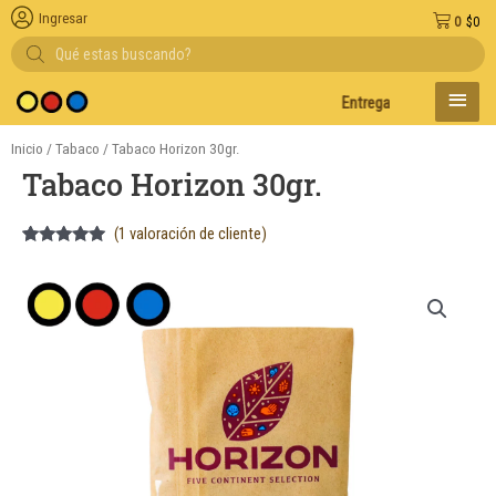
Ingresar
0
$
0
Búsqueda
de
productos
MENÚ
Entregas en el día en AMBA
PRINC
Inicio
/
Tabaco
/ Tabaco Horizon 30gr.
Tabaco Horizon 30gr.
(
1
valoración de cliente)
Valorado
1
5.00
sobre
5 basado
en
puntuación
de cliente