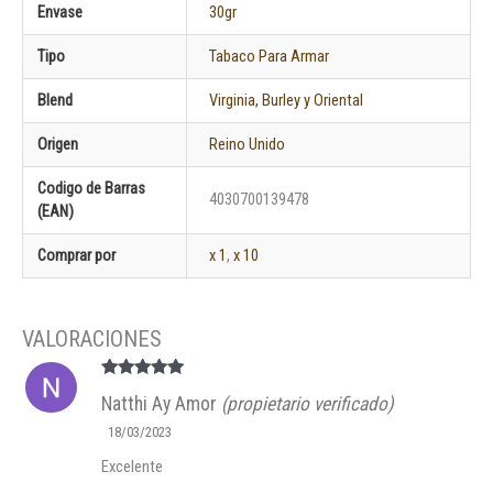
Envase
30gr
Tipo
Tabaco Para Armar
Blend
Virginia, Burley y Oriental
Origen
Reino Unido
Codigo de Barras
4030700139478
(EAN)
Comprar por
x 1
,
x 10
Valorado en
Natthi Ay Amor
(propietario verificado)
5
de 5
18/03/2023
Excelente