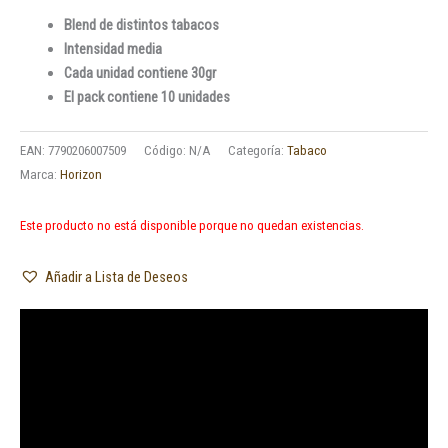
Blend de distintos tabacos
Intensidad media
Cada unidad contiene 30gr
El pack contiene 10 unidades
EAN:
7790206007509
Código:
N/A
Categoría:
Tabaco
Marca:
Horizon
Este producto no está disponible porque no quedan existencias.
Añadir a Lista de Deseos