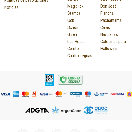
Políticas de Devoluciones
Magiclick
Don José
Noticias
Stamps
Flandria
Ocb
Pachamama
Schön
Cajas
Gizeh
Navideñas
Las Hojas
Golosinas para
Cerrito
Halloween
Cuatro Leguas
I
F
P
Y
T
T
M
I
L