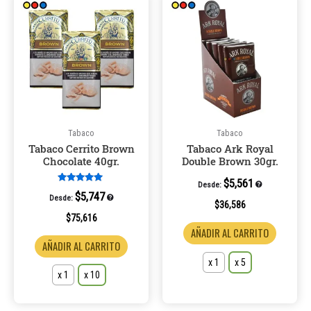
producto
product
tiene
tiene
múltiples
múltiple
variantes.
variantes
Las
Las
opciones
opcione
se
se
pueden
pueden
Tabaco
Tabaco
Tabaco Cerrito Brown
Tabaco Ark Royal
elegir
elegir
Chocolate 40gr.
Double Brown 30gr.
en
en
la
la
$
5,561
Desde:
Valorado en
$
5,747
Desde:
página
página
5.00
$
36,586
de 5
de
de
$
75,616
AÑADIR AL CARRITO
producto
product
AÑADIR AL CARRITO
x 1
x 5
x 1
x 10