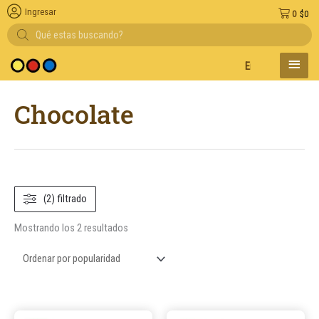
Ingresar
0
$
0
Búsqueda
de
productos
MENÚ
Entregas en el día
PRINC
Ordenado
Chocolate
por
popularidad
(2) filtrado
Mostrando los 2 resultados
Este
Este