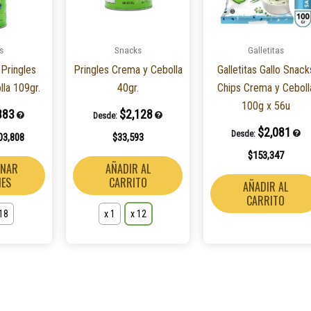
Las
Las
opciones
opciones
s
Snacks
Galletitas
se
se
 Pringles
Pringles Crema y Cebolla
Galletitas Gallo Snack
pueden
pueden
la 109gr.
40gr.
Chips Crema y Ceboll
elegir
elegir
100g x 56u
en
en
383
$
2,128
Desde:
la
la
$
2,081
Desde:
03,808
$
33,593
página
página
$
153,347
de
de
ONAR
AÑADIR AL
producto
producto
NES
CARRITO
AÑADIR AL
CARRITO
 18
x 1
x 12