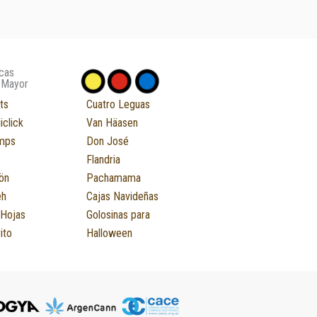
cas
 Mayor
ts
Cuatro Leguas
iclick
Van Häasen
mps
Don José
Flandria
ön
Pachamama
eh
Cajas Navideñas
 Hojas
Golosinas para
ito
Halloween