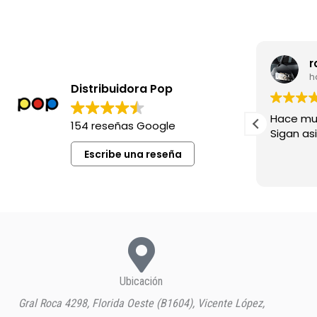
leila madia
r
hace 8 meses
h
Distribuidora Pop
Excelente siempre !
Hace mu
154 reseñas Google
Sigan asi!
Escribe una reseña
Ubicación
Gral Roca 4298, Florida Oeste (B1604), Vicente López,