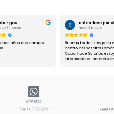
ober gau
ace 8 meses
hace 8 meses
chos años que compro.
Buenas tardes tengo un 
!!
dentro del hospital Ferná
Caba, hace 30 años esto
interesado en comercializ
bebida suerox espero re
gracias
WhatsApp
+54 11 3952-8296
Lunes a 