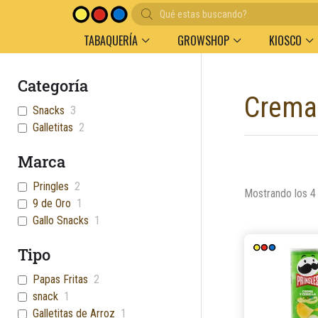
Búsqueda
Entregas en el día en AMBA
Descuento por v
de
productos
TABAQUERÍA
GROWSHOP
KIOSCO
Categoría
Crema 
Snacks
3
Galletitas
2
Marca
Pringles
2
Mostrando los 4
9 de Oro
1
Gallo Snacks
1
Tipo
Papas Fritas
2
snack
1
Galletitas de Arroz
1