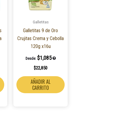
Galletitas
s
Galletitas 9 de Oro
a
Crujitas Crema y Cebolla
120g x16u
$
1,085
Desde:
$
22,850
AÑADIR AL
CARRITO