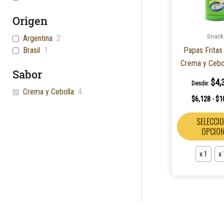
Origen
Snack
Argentina
2
Papas Fritas
Brasil
1
Crema y Cebol
Sabor
$
4,
Desde:
Crema y Cebolla
4
$
6,128
$
1
-
SELECCI
OPCIO
x 1
x