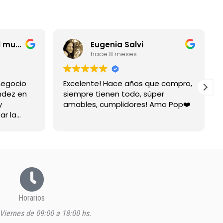
entrerriano por el mundo
Eugenia Salvi
hace 8 meses
negocio
Excelente! Hace años que compro,
ndez en
siempre tienen todo, súper
y
amables, cumplidores! Amo Pop❤️
ar la
spuesta
Horarios
Viernes de 09:00 a 18:00 hs.