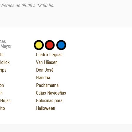
Viernes de 09:00 a 18:00 hs.
cas
 Mayor
ts
Cuatro Leguas
iclick
Van Häasen
mps
Don José
Flandria
ön
Pachamama
eh
Cajas Navideñas
 Hojas
Golosinas para
ito
Halloween