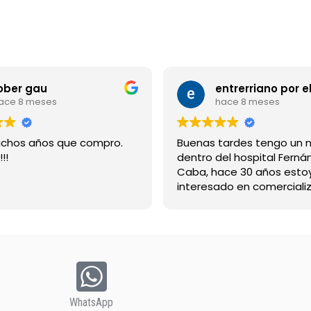
ober gau
ace 8 meses
hace 8 meses
chos años que compro.
Buenas tardes tengo un 
!!
dentro del hospital Ferná
Caba, hace 30 años esto
interesado en comercializ
bebida suerox espero re
gracias
WhatsApp