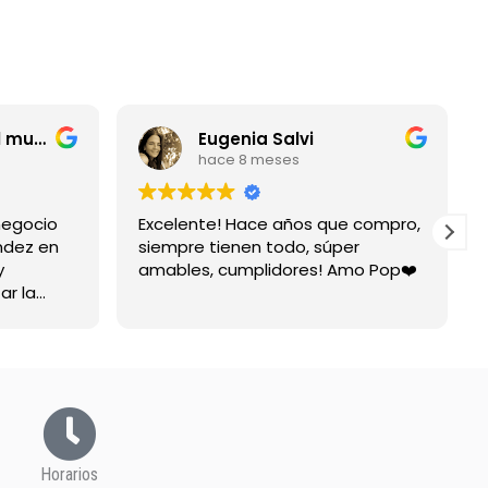
entrerriano por el mundo
Eugenia Salvi
hace 8 meses
negocio
Excelente! Hace años que compro,
ndez en
siempre tienen todo, súper
y
amables, cumplidores! Amo Pop❤️
ar la
spuesta
Horarios