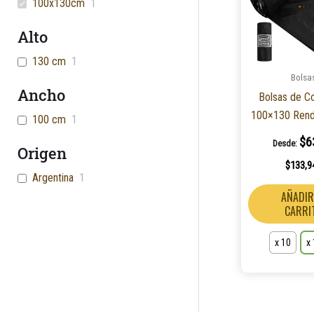
100x130cm
1
Alto
130 cm
1
Bolsa
Ancho
Bolsas de C
100×130 Rendi
100 cm
1
$
6
Desde:
Origen
$
133,9
Argentina
1
AÑADIR
CARRI
x 10
x