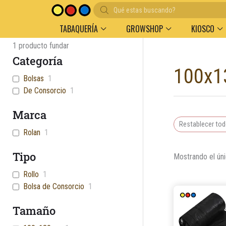
Búsqueda
Entregas en el día en AMBA
Descuento por volu
de
productos
TABAQUERÍA
GROWSHOP
KIOSCO
1
producto fundar
Categoría
100x
Bolsas
1
De Consorcio
1
Marca
Restablecer to
Rolan
1
Tipo
Mostrando el úni
Rollo
1
Bolsa de Consorcio
1
Tamaño