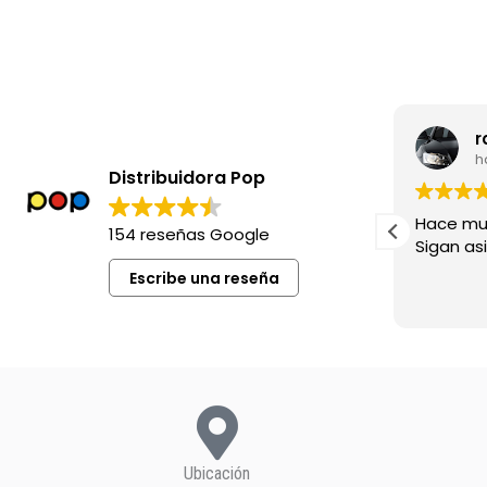
leila madia
r
hace 8 meses
h
Distribuidora Pop
Excelente siempre !
Hace mu
154 reseñas Google
Sigan asi!
Escribe una reseña
Ubicación