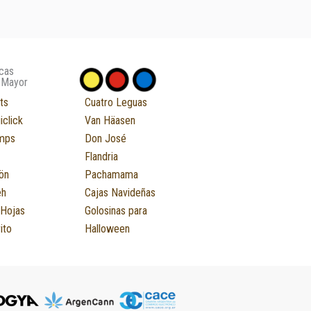
cas
 Mayor
ts
Cuatro Leguas
iclick
Van Häasen
mps
Don José
Flandria
ön
Pachamama
eh
Cajas Navideñas
 Hojas
Golosinas para
ito
Halloween