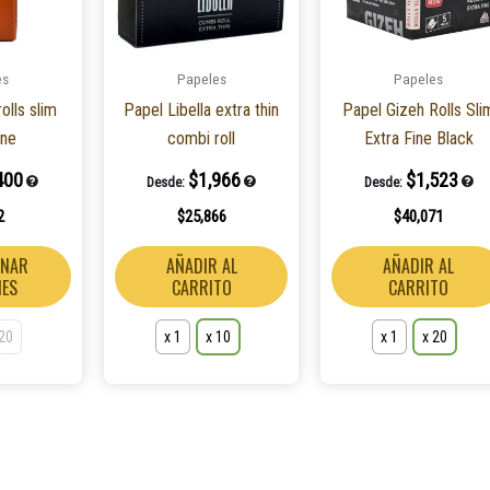
Las
Las
opciones
opciones
es
Papeles
Papeles
se
se
olls slim
Papel Libella extra thin
Papel Gizeh Rolls Sli
pueden
pueden
ine
combi roll
Extra Fine Black
elegir
elegir
en
en
400
$
1,966
$
1,523
Desde:
Desde:
la
la
2
$
25,866
$
40,071
página
página
de
de
ONAR
AÑADIR AL
AÑADIR AL
producto
producto
NES
CARRITO
CARRITO
 20
x 1
x 10
x 1
x 20