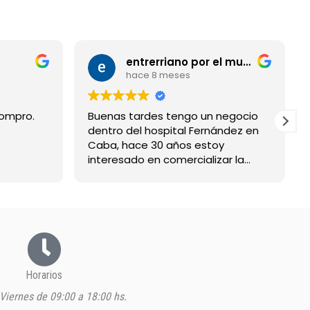
entrerriano por el mundo
hace 8 meses
o.
Buenas tardes tengo un negocio
Exce
dentro del hospital Fernández en
siem
Caba, hace 30 años estoy
amab
interesado en comercializar la
bebida suerox espero respuesta
gracias
Horarios
Viernes de 09:00 a 18:00 hs.