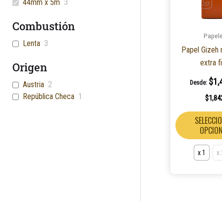
44mm x 5m
3
Combustión
Papel
Lenta
3
Papel Gizeh r
extra f
Origen
$
1,
Desde:
Austria
2
República Checa
1
$
1,84
SELECCI
OPCIO
x 1
x