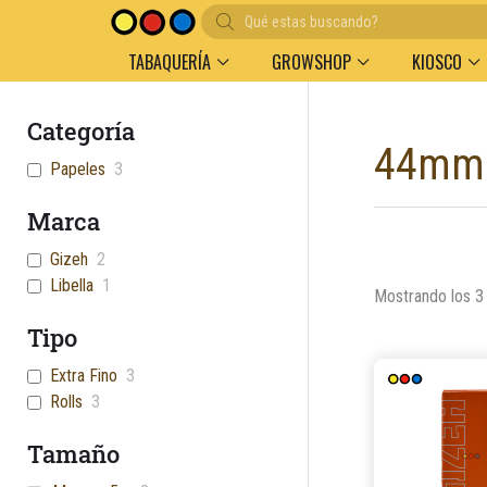
Búsqueda
Entregas en el día en AMBA
Descue
de
productos
TABAQUERÍA
GROWSHOP
KIOSCO
Categoría
44mm
Papeles
3
Marca
Gizeh
2
Libella
1
Mostrando los 3
Tipo
Extra Fino
3
Rolls
3
Tamaño