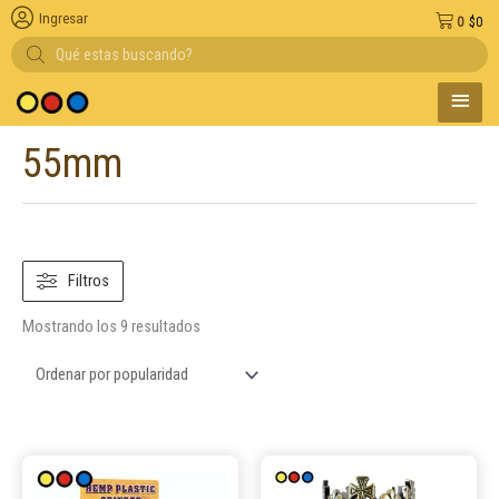
Ingresar
0
$
0
Búsqueda
de
productos
MENÚ
Entregas en el d
PRINC
55mm
Ordenado
por
popularidad
Filtros
Mostrando los 9 resultados
Este
producto