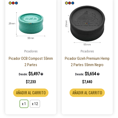
Este
producto
tiene
múltiples
variantes.
Las
opciones
se
pueden
Picadores
Picadores
elegir
Picador OCB Compost 55mm
Picador Gizeh Premium Hemp
en
2 Partes
2 Partes 55mm Negro
la
$
5,497
$
5,654
Desde:
Desde:
página
$
7,233
$
7,440
de
producto
AÑADIR AL CARRITO
AÑADIR AL CARRITO
x 1
x 12