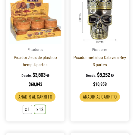
tiene
múltiples
variantes.
Las
opciones
se
pueden
Picadores
Picadores
elegir
Picador Zeus de plástico
Picador metálico Calavera Rey
en
hemp 4 partes
3 partes
la
$
3,803
$
8,252
Desde:
Desde:
página
$
60,043
$
10,858
de
producto
AÑADIR AL CARRITO
AÑADIR AL CARRITO
x 1
x 12