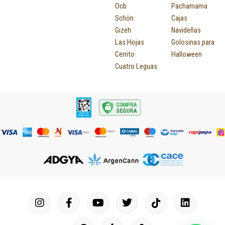
Ocb
Pachamama
Schön
Cajas
Gizeh
Navideñas
Las Hojas
Golosinas para
Cerrito
Halloween
Cuatro Leguas
I
F
P
Y
T
T
M
I
L
n
a
i
o
u
w
a
c
i
s
c
n
u
m
i
p
o
n