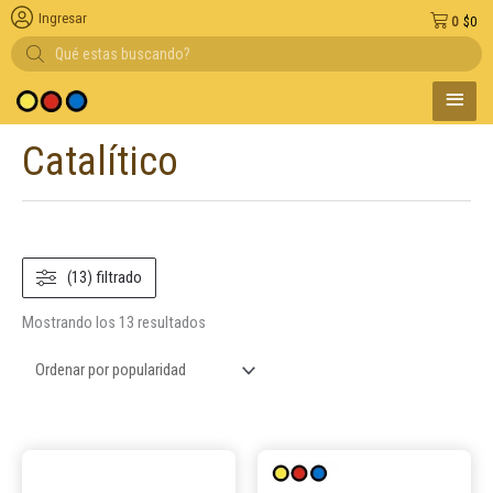
Ingresar
0
$
0
Búsqueda
de
productos
MENÚ
Entregas en el d
PRINC
Catalítico
Ordenado
por
popularidad
(13) filtrado
Mostrando los 13 resultados
Este
Este
producto
product