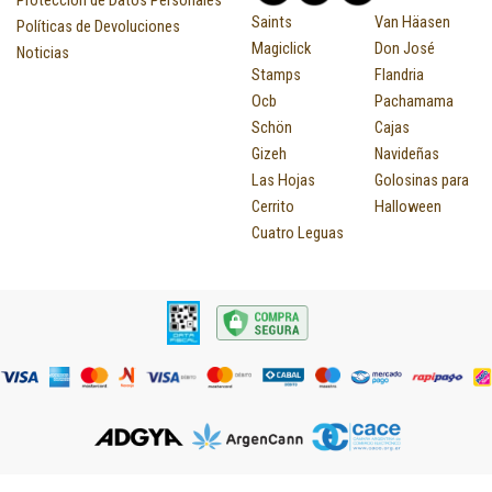
Proteccion de Datos Personales
Saints
Van Häasen
Políticas de Devoluciones
Magiclick
Don José
Noticias
Stamps
Flandria
Ocb
Pachamama
Schön
Cajas
Gizeh
Navideñas
Las Hojas
Golosinas para
Cerrito
Halloween
Cuatro Leguas