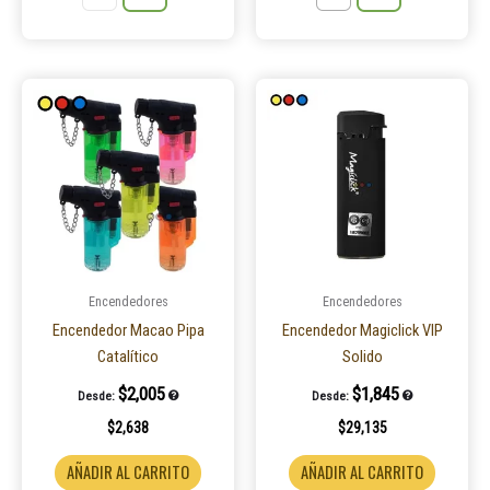
Este
product
tiene
múltiple
variantes
Las
opcione
se
pueden
Encendedores
Encendedores
elegir
Encendedor Macao Pipa
Encendedor Magiclick VIP
en
Catalítico
Solido
la
$
2,005
$
1,845
Desde:
Desde:
página
$
2,638
$
29,135
de
product
AÑADIR AL CARRITO
AÑADIR AL CARRITO