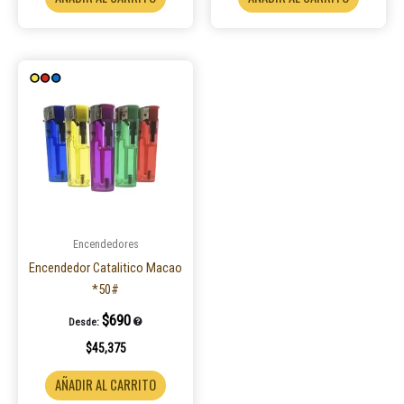
Encendedores
Encendedor Catalitico Macao
*50#
$
690
Desde:
$
45,375
AÑADIR AL CARRITO