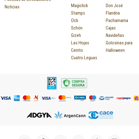
Magiclick
Don José
Noticias
Stamps
Flandria
Ocb
Pachamama
Schön
Cajas
Gizeh
Navideñas
Las Hojas
Golosinas para
Cerrito
Halloween
Cuatro Leguas
I
F
P
Y
T
T
M
I
L