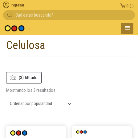
Ingresar
0
$
0
Búsqueda
de
productos
MENÚ
 medio de pago
PRINC
Celulosa
Ordenado
por
popularidad
(3) filtrado
Mostrando los 3 resultados
Este
Este
producto
produ