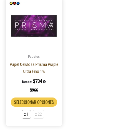
Este
producto
tiene
múltiples
variantes.
Las
opciones
se
pueden
Papeles
elegir
Papel Celulosa Prisma Purple
en
Ultra Fino 1¼
la
$
734
Desde:
página
$
966
de
producto
SELECCIONAR OPCIONES
x 1
x 22