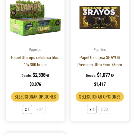
tiene
tiene
múltiples
múltip
variantes.
varian
Las
Las
opciones
opcio
se
se
pueden
puede
Papeles
Papeles
elegir
elegir
Papel Stamps celulosa bloc
Papel Celulosa 3RAYOS
en
en
1¼ 300 hojas
Premium Ultra Fino 78mm
la
la
$
2,338
$
1,077
Desde:
Desde:
página
página
$
3,076
$
1,417
de
de
producto
produ
SELECCIONAR OPCIONES
SELECCIONAR OPCIONES
x 1
x 24
x 1
x 20