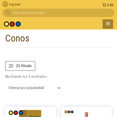
Ingresar
0
$
0
Búsqueda
de
productos
MENÚ
 medio de pago
PRINC
Conos
Ordenado
por
popularidad
(3) filtrado
Mostrando los 3 resultados
Este
Este
producto
produ