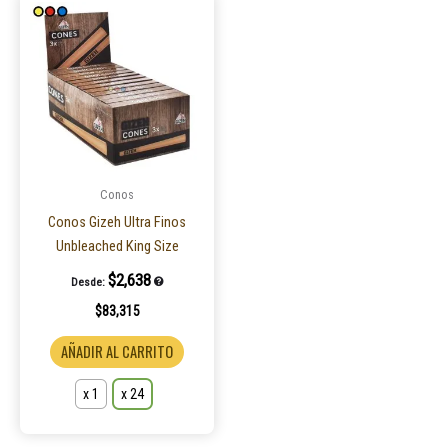
Este
producto
tiene
múltiples
variantes.
Las
opciones
se
pueden
Conos
elegir
Conos Gizeh Ultra Finos
en
Unbleached King Size
la
$
2,638
Desde:
página
$
83,315
de
producto
AÑADIR AL CARRITO
x 1
x 24