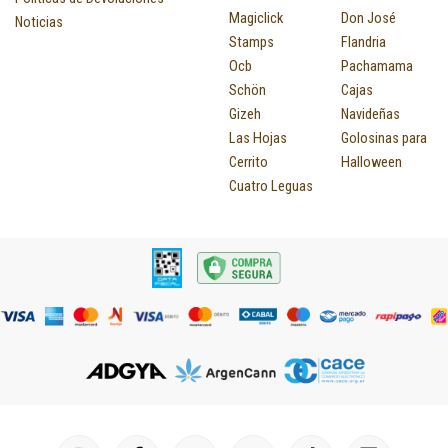
Magiclick
Don José
Noticias
Stamps
Flandria
Ocb
Pachamama
Schön
Cajas
Gizeh
Navideñas
Las Hojas
Golosinas para
Cerrito
Halloween
Cuatro Leguas
I
F
P
Y
T
T
M
I
L